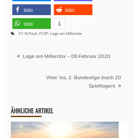
teilen
teilen
teilen
FC St.Pauli
,
FCSP
,
Lage am Millerntor
Beitragsnavigation
Lage am Millerntor – 09.Februar 2020
Was‘ los, 2. Bundesliga (nach 20
Spieltagen)
ÄHNLICHE ARTIKEL