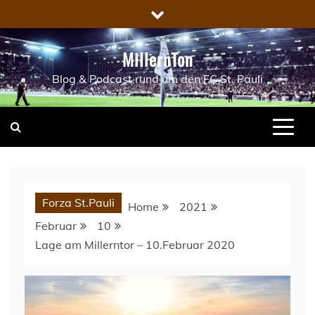
Skip
to
content
MillernTon
Blog & Podcast rund um den FC St. Pauli
Forza St.Pauli
Home
2021
Februar
10
Lage am Millerntor – 10.Februar 2020