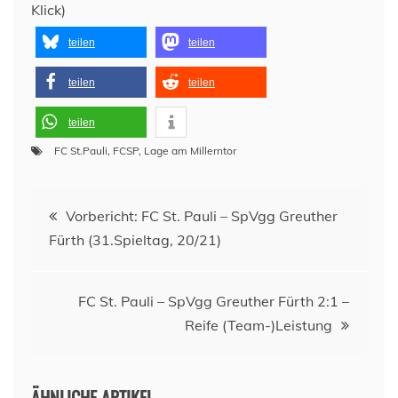
Klick)
teilen
teilen
teilen
teilen
teilen
FC St.Pauli
,
FCSP
,
Lage am Millerntor
Beitragsnavigation
Vorbericht: FC St. Pauli – SpVgg Greuther
Fürth (31.Spieltag, 20/21)
FC St. Pauli – SpVgg Greuther Fürth 2:1 –
Reife (Team-)Leistung
ÄHNLICHE ARTIKEL