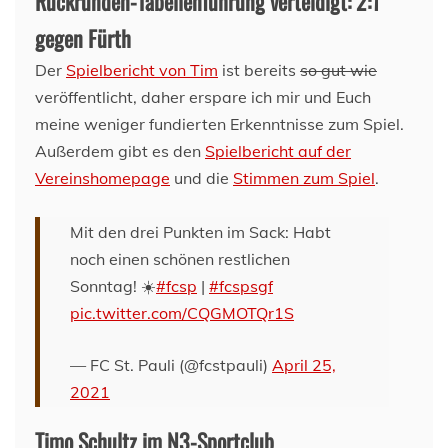
Rückrunden-Tabellenführung verteidigt: 2:1
gegen Fürth
Der
Spielbericht von Tim
ist bereits
so gut wie
veröffentlicht, daher erspare ich mir und Euch
meine weniger fundierten Erkenntnisse zum Spiel.
Außerdem gibt es den
Spielbericht auf der
Vereinshomepage
und die
Stimmen zum Spiel
.
Mit den drei Punkten im Sack: Habt
noch einen schönen restlichen
Sonntag! ☀️
#fcsp
|
#fcspsgf
pic.twitter.com/CQGMOTQr1S
— FC St. Pauli (@fcstpauli)
April 25,
2021
Timo Schultz im N3-Sportclub