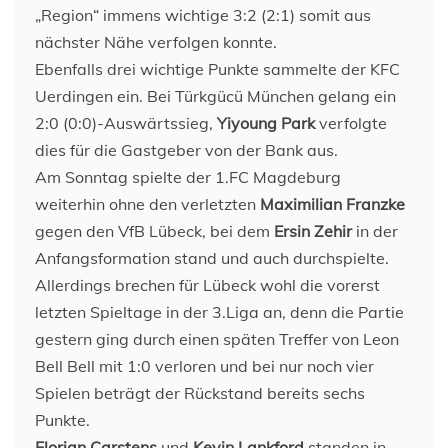
„Region“ immens wichtige 3:2 (2:1) somit aus
nächster Nähe verfolgen konnte.
Ebenfalls drei wichtige Punkte sammelte der KFC
Uerdingen ein. Bei Türkgücü München gelang ein
2:0 (0:0)-Auswärtssieg,
Yiyoung Park
verfolgte
dies für die Gastgeber von der Bank aus.
Am Sonntag spielte der 1.FC Magdeburg
weiterhin ohne den verletzten
Maximilian Franzke
gegen den VfB Lübeck, bei dem
Ersin Zehir
in der
Anfangsformation stand und auch durchspielte.
Allerdings brechen für Lübeck wohl die vorerst
letzten Spieltage in der 3.Liga an, denn die Partie
gestern ging durch einen späten Treffer von Leon
Bell Bell mit 1:0 verloren und bei nur noch vier
Spielen beträgt der Rückstand bereits sechs
Punkte.
Florian Carstens
und
Kevin Lankford
standen in