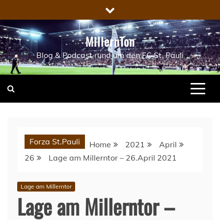
Skip
to
content
MillernTon
Blog & Podcast rund um den FC St. Pauli
Forza St.Pauli
Home
2021
April
26
Lage am Millerntor – 26.April 2021
Lage am Millerntor
Lage am Millerntor –