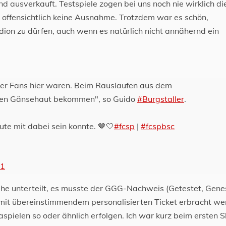
 ausverkauft. Testspiele zogen bei uns noch nie wirklich di
 offensichtlich keine Ausnahme. Trotzdem war es schön,
ion zu dürfen, auch wenn es natürlich nicht annähernd ein
der Fans hier waren. Beim Rauslaufen aus dem
chen Gänsehaut bekommen", so Guido
#Burgstaller
.
eute mit dabei sein konnte. 🤎🤍
#fcsp
|
#fcspbsc
21
reihe unterteilt, es musste der GGG-Nachweis (Getestet, Gene
amit übereinstimmendem personalisierten Ticket erbracht w
spielen so oder ähnlich erfolgen. Ich war kurz beim ersten S