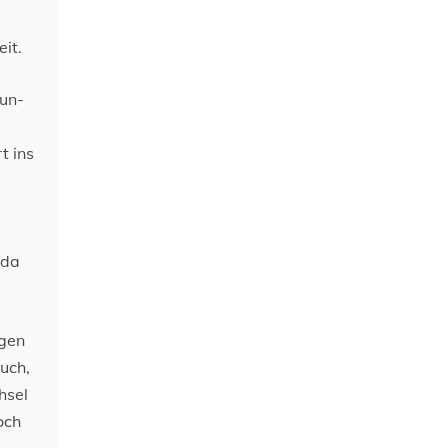
it.
aun-
t ins
ada
igen
uch,
hsel
och