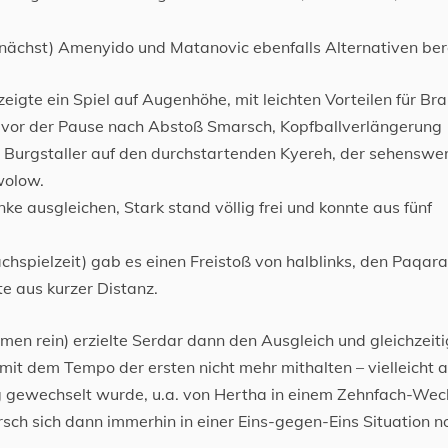
nächst) Amenyido und Matanovic ebenfalls Alternativen bere
eigte ein Spiel auf Augenhöhe, mit leichten Vorteilen für Br
rz vor der Pause nach Abstoß Smarsch, Kopfballverlängerung
urgstaller auf den durchstartenden Kyereh, der sehenswer
wolow.
 ausgleichen, Stark stand völlig frei und konnte aus fünf
chspielzeit) gab es einen Freistoß von halblinks, den Paqar
e aus kurzer Distanz.
n rein) erzielte Serdar dann den Ausgleich und gleichzeit
mit dem Tempo der ersten nicht mehr mithalten – vielleicht a
ig gewechselt wurde, u.a. von Hertha in einem Zehnfach-Wec
sch sich dann immerhin in einer Eins-gegen-Eins Situation n