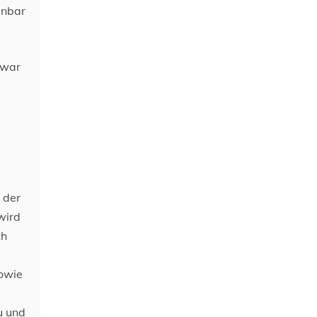
enbar
 war
 der
wird
ch
sowie
u und