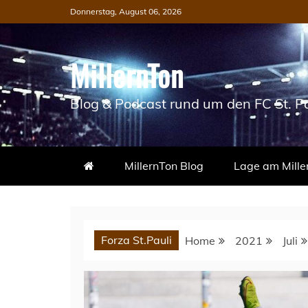
Skip
Donnerstag, August 06, 2026
to
content
MillernTon
Blog & Podcast rund um den FC St. Pa
MillernTon Blog
Lage am Mille
Forza St.Pauli
Home
2021
Juli