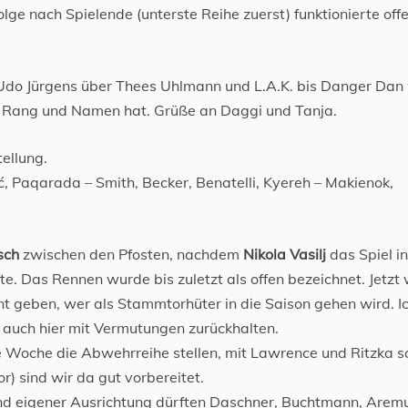
ge nach Spielende (unterste Reihe zuerst) funktionierte off
Udo Jürgens über Thees Uhlmann und L.A.K. bis Danger Dan
r Rang und Namen hat. Grüße an Daggi und Tanja.
ellung.
ć, Paqarada – Smith, Becker, Benatelli, Kyereh – Makienok,
sch
zwischen den Pfosten, nachdem
Nikola Vasilj
das Spiel in
. Das Rennen wurde bis zuletzt als offen bezeichnet. Jetzt 
t geben, wer als Stammtorhüter in die Saison gehen wird. I
auch hier mit Vermutungen zurückhalten.
te Woche die Abwehrreihe stellen, mit Lawrence und Ritzka 
r) sind wir da gut vorbereitet.
 und eigener Ausrichtung dürften Daschner, Buchtmann, Arem