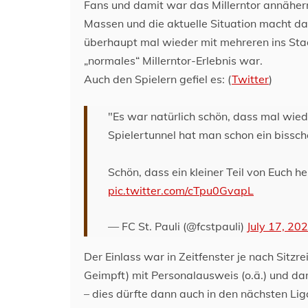
Fans und damit war das Millerntor annähernd
Massen und die aktuelle Situation macht da
überhaupt mal wieder mit mehreren ins Stad
„normales“ Millerntor-Erlebnis war.
Auch den Spielern gefiel es: (
Twitter
)
"Es war natürlich schön, dass mal wie
Spielertunnel hat man schon ein biss
Schön, dass ein kleiner Teil von Euch h
pic.twitter.com/cTpu0GvapL
— FC St. Pauli (@fcstpauli)
July 17, 20
Der Einlass war in Zeitfenster je nach Sitz
Geimpft) mit Personalausweis (o.ä.) und d
– dies dürfte dann auch in den nächsten Liga