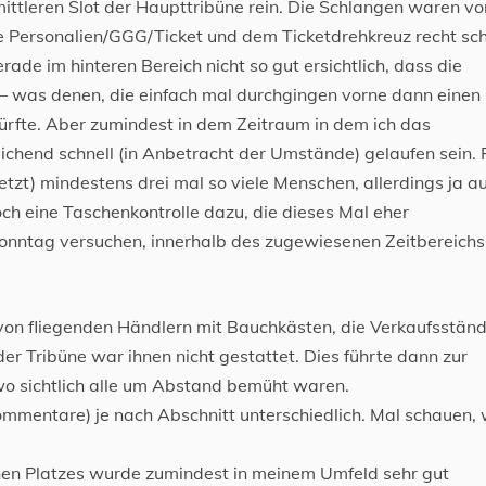
ttleren Slot der Haupttribüne rein. Die Schlangen waren vo
le Personalien/GGG/Ticket und dem Ticketdrehkreuz recht sch
rade im hinteren Bereich nicht so gut ersichtlich, dass die
e – was denen, die einfach mal durchgingen vorne dann einen
dürfte. Aber zumindest in dem Zeitraum in dem ich das
ichend schnell (in Anbetracht der Umstände) gelaufen sein. 
jetzt) mindestens drei mal so viele Menschen, allerdings ja a
ch eine Taschenkontrolle dazu, die dieses Mal eher
onntag versuchen, innerhalb des zugewiesenen Zeitbereichs
 von fliegenden Händlern mit Bauchkästen, die Verkaufsstän
er Tribüne war ihnen nicht gestattet. Dies führte dann zur
wo sichtlich alle um Abstand bemüht waren.
mmentare) je nach Abschnitt unterschiedlich. Mal schauen, 
nen Platzes wurde zumindest in meinem Umfeld sehr gut