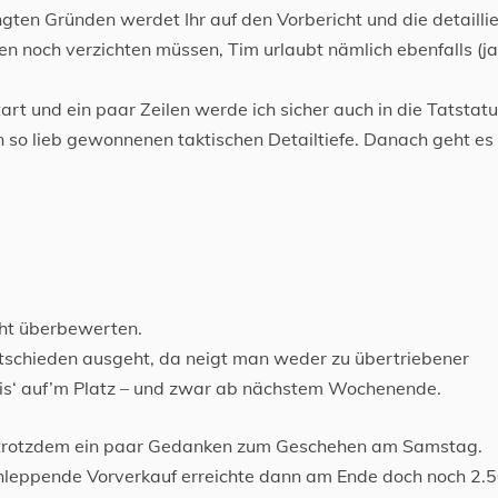
gten Gründen werdet Ihr auf den Vorbericht und die detailli
n noch verzichten müssen, Tim urlaubt nämlich ebenfalls (ja
t und ein paar Zeilen werde ich sicher auch in die Tatstatu
n so lieb gewonnenen taktischen Detailtiefe. Danach geht es
cht überbewerten.
tschieden ausgeht, da neigt man weder zu übertriebener
g is‘ auf’m Platz – und zwar ab nächstem Wochenende.
h trotzdem ein paar Gedanken zum Geschehen am Samstag.
hleppende Vorverkauf erreichte dann am Ende doch noch 2.