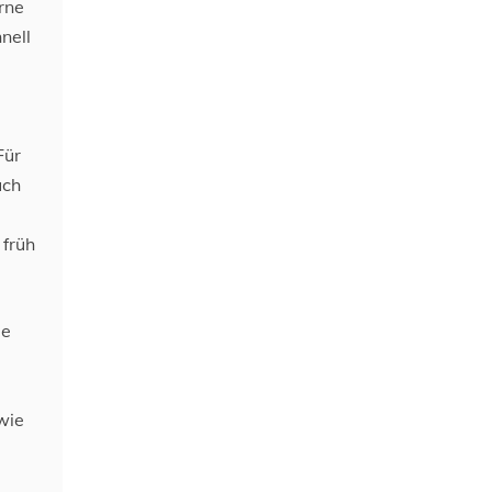
rne
nell
Für
uch
 früh
de
wie