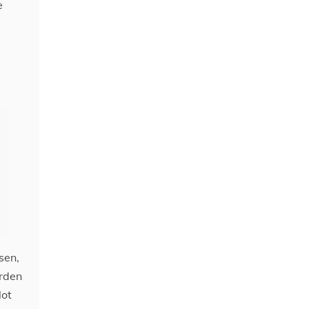
e
sen,
erden
lot