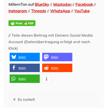
MillernTon auf
BlueSky
//
Mastodon
//
Facebook
//
Instagram
//
Threads
//
WhatsApp
//
YouTube
// Teile diesen Beitrag mit Deinem Social Media
Account (Datenübertragung erfolgt erst nach
Klick)
teilen
teilen
teilen
teilen
teilen
Beitragsnavigation
Es ruckelt