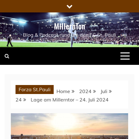
Skip
to
content
MillernTon
Blog & Podcast rund um den FC St. Pauli
Forza St.Pauli
Home
2024
Juli
24
Lage am Millerntor – 24. Juli 2024