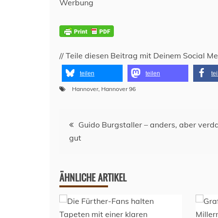
Werbung
// Teile diesen Beitrag mit Deinem Social M
teilen
teilen
te
Hannover
,
Hannover 96
Beitragsnavigation
Guido Burgstaller – anders, aber ver
gut
ÄHNLICHE ARTIKEL