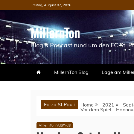
Skip
Freitag, August 07, 2026
to
content
MillernTon
Blog & Podcast rund um den FC St. Pa
MillernTon Blog
Lage am Mille
Forza St.Pauli
Home
2021
Sept
Vor dem Spiel – Hannove
MillernTon VdS/NdS