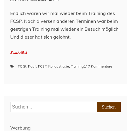
2021
Endlich waren wir mal wieder beim Training des
FCSP. Nach diversen anderen Terminen war beim
gestrigen Training mal wieder ein Besuch möglich.
Und dieser hat sich gelohnt.
Zum Artikel
zu
FC St. Pauli
,
FCSP
,
Kollaustraße
,
Training
7 Kommentare
Bericht
von
der
Kollaustra
–
16.11.21
Suchen
nach:
Werbung