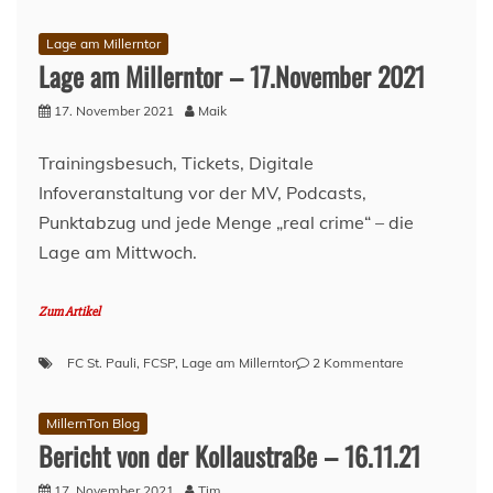
Lage am Millerntor
Lage am Millerntor – 17.November 2021
17. November 2021
Maik
Trainingsbesuch, Tickets, Digitale
Infoveranstaltung vor der MV, Podcasts,
Punktabzug und jede Menge „real crime“ – die
Lage am Mittwoch.
Zum Artikel
zu
FC St. Pauli
,
FCSP
,
Lage am Millerntor
2 Kommentare
Lage
am
MillernTon Blog
Millerntor
Bericht von der Kollaustraße – 16.11.21
–
17.November
17. November 2021
Tim