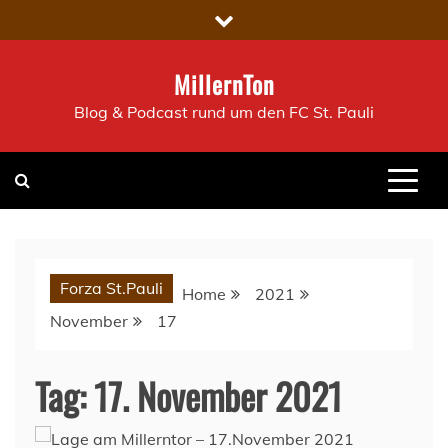
Skip
to
content
MillernTon
Blog & Podcast rund um den FC St. Pauli
Forza St.Pauli
Home
2021
November
17
Tag:
17. November 2021