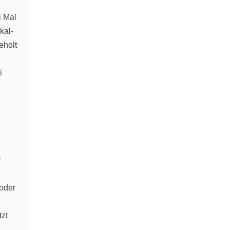
i Mal
kal-
eholt
i
r
(oder
tzt