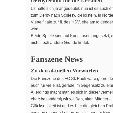
Derbytermin für die 1.Frauen
Es hatte sich ja angedeutet, nun ist es auch o
zum Derby nach Schleswig-Holstein. In Norder
Viertelfinale zur II. des HSV, ehe am folgende
wird.
Beide Spiele sind auf Kunstrasen angesetzt, ei
nicht noch andere Gründe findet.
Fanszene News
Zu den aktuellen Vorwürfen
Die Fanszene des FC St. Pauli wäre gerne der 
auch für viele ist, gerade im Gegensatz zu ei
Allerdings macht man es sich in dieser vermei
eher: besonders!) wir weißen, alten Männer – 
Glückseligkeit ist und es hier die gleichen Pr
von den eigenen Leuten, was sicher auch viel 