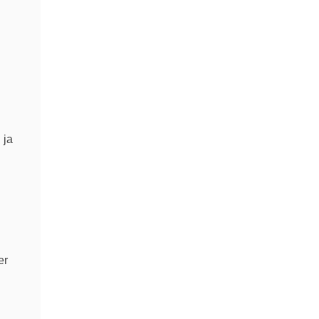
 ja
er