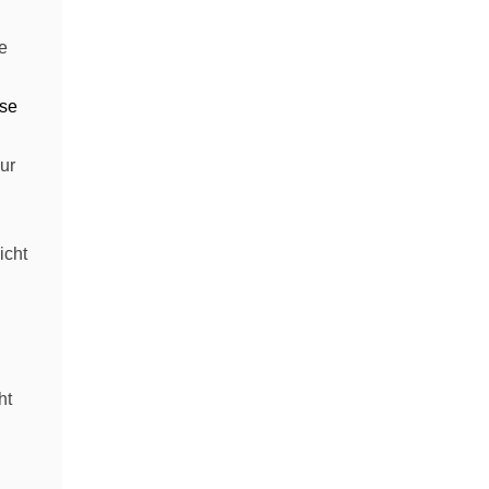
e
se
ur
icht
ht