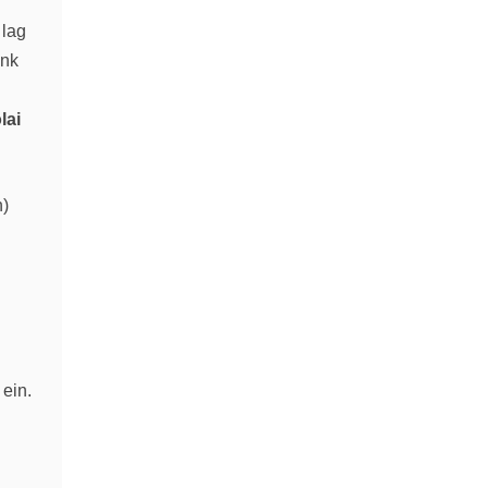
 lag
ank
lai
h)
 ein.