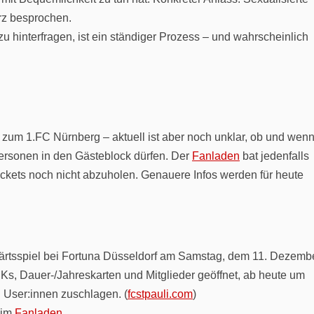
urz besprochen.
u hinterfragen, ist ein ständiger Prozess – und wahrscheinlich
um 1.FC Nürnberg – aktuell ist aber noch unklar, ob und wenn
 Personen in den Gästeblock dürfen. Der
Fanladen
bat jedenfalls
Tickets noch nicht abzuholen. Genauere Infos werden für heute
ärtsspiel bei Fortuna Düsseldorf am Samstag, dem 11. Dezemb
ADKs, Dauer-/Jahreskarten und Mitglieder geöffnet, ab heute um
n User:innen zuschlagen. (
fcstpauli.com
)
eim
Fanladen
.