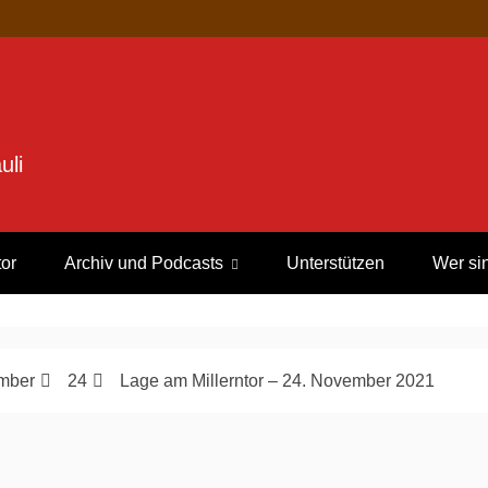
uli
tor
Archiv und Podcasts
Unterstützen
Wer si
mber
24
Lage am Millerntor – 24. November 2021