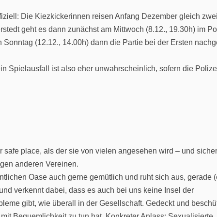
ffiziell: Die Kiezkickerinnen reisen Anfang Dezember gleich zwe
stedt geht es dann zunächst am Mittwoch (8.12., 19.30h) im Po
n Sonntag (12.12., 14.00h) dann die Partie bei der Ersten nachg
n Spielausfall ist also eher unwahrscheinlich, sofern die Polize
safe place, als der sie von vielen angesehen wird – und siche
nigen anderen Vereinen.
ntlichen Oase auch gerne gemütlich und ruht sich aus, gerade 
und verkennt dabei, dass es auch bei uns keine Insel der
obleme gibt, wie überall in der Gesellschaft. Gedeckt und beschü
mit Bequemlichkeit zu tun hat. Konkreter Anlass: Sexualisierte