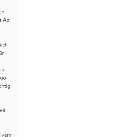
en
it
Ao
sich
ür
ese
iga
chtig
eil
tivem