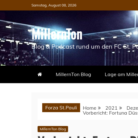
Skip
Samstag, August 08, 2026
to
content
MillernTon
Blog & Podcast rund um den FC St. Pa
MillernTon Blog
Lage am Mille
Forza St.Pauli
Home
2021
Dez
Vorbericht: Fortuna Düss
MillernTon Blog