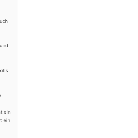
auch
 und
alls
e
t ein
t ein