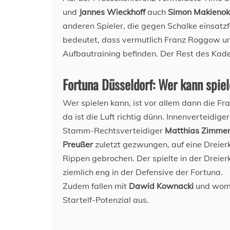
und
Jannes Wieckhoff
auch
Simon Makienok
anderen Spieler, die gegen Schalke einsatz
bedeutet, dass vermutlich Franz Roggow und
Aufbautraining befinden. Der Rest des Kaders
Fortuna Düsseldorf: Wer kann spiel
Wer spielen kann, ist vor allem dann die F
da ist die Luft richtig dünn. Innenverteidige
Stamm-Rechtsverteidiger
Matthias Zimm
Preußer
zuletzt gezwungen, auf eine Dreier
Rippen gebrochen. Der spielte in der Dreierk
ziemlich eng in der Defensive der Fortuna.
Zudem fallen mit
Dawid Kownacki
und wom
Startelf-Potenzial aus.