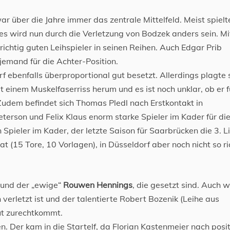
r über die Jahre immer das zentrale Mittelfeld. Meist spielt
ies wird nun durch die Verletzung von Bodzek anders sein. M
ichtig guten Leihspieler in seinen Reihen. Auch Edgar Prib
 jemand für die Achter-Position.
 ebenfalls überproportional gut besetzt. Allerdings plagte 
t einem Muskelfaserriss herum und es ist noch unklar, ob er f
udem befindet sich Thomas Pledl nach Erstkontakt in
terson und Felix Klaus enorm starke Spieler im Kader für di
n Spieler im Kader, der letzte Saison für Saarbrücken die 3. L
t (15 Tore, 10 Vorlagen), in Düsseldorf aber noch nicht so ri
und der „ewige“
Rouwen Hennings
, die gesetzt sind. Auch w
rletzt ist und der talentierte Robert Bozenik (Leihe aus
ut zurechtkommt.
n. Der kam in die Startelf, da Florian Kastenmeier nach posi