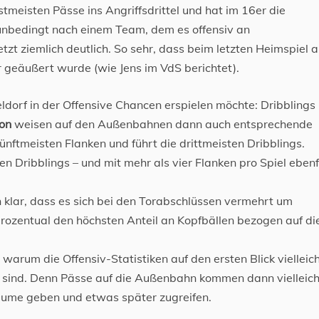
hstmeisten Pässe ins Angriffsdrittel und hat im 16er die
t unbedingt nach einem Team, dem es offensiv an
etzt ziemlich deutlich. So sehr, dass beim letzten Heimspiel 
er geäußert wurde (wie Jens im VdS berichtet).
ldorf in der Offensive Chancen erspielen möchte: Dribblings
son
weisen auf den Außenbahnen dann auch entsprechende
fünftmeisten Flanken und führt die drittmeisten Dribblings.
en Dribblings – und mit mehr als vier Flanken pro Spiel ebenf
h klar, dass es sich bei den Torabschlüssen vermehrt um
prozentual den höchsten Anteil an Kopfbällen bezogen auf di
 warum die Offensiv-Statistiken auf den ersten Blick vielleich
ch sind. Denn Pässe auf die Außenbahn kommen dann vielleich
Räume geben und etwas später zugreifen.