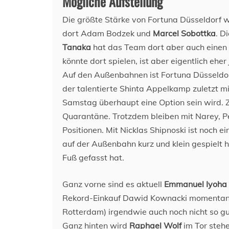
Mögliche Aufstellung
Die größte Stärke von Fortuna Düsseldorf wa
dort Adam Bodzek und
Marcel Sobottka
. D
Tanaka
hat das Team dort aber auch einen r
könnte dort spielen, ist aber eigentlich eher
Auf den Außenbahnen ist Fortuna Düsseldorf
der talentierte Shinta Appelkamp zuletzt mi
Samstag überhaupt eine Option sein wird. Z
Quarantäne. Trotzdem bleiben mit Narey, Pe
Positionen. Mit Nicklas Shipnoski ist noch ei
auf der Außenbahn kurz und klein gespielt ha
Fuß gefasst hat.
Ganz vorne sind es aktuell
Emmanuel Iyoha
Rekord-Einkauf Dawid Kownacki momentan ve
Rotterdam) irgendwie auch noch nicht so g
Ganz hinten wird
Raphael Wolf
im Tor stehe