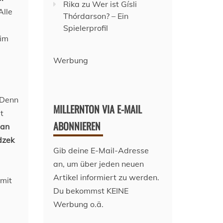
Rika
zu
Wer ist Gísli
Alle
Thórdarson? – Ein
Spielerprofil
 im
Werbung
 Denn
MILLERNTON VIA E-MAIL
t
ABONNIEREN
ian
dzek
Gib deine E-Mail-Adresse
an, um über jeden neuen
Artikel informiert zu werden.
 mit
Du bekommst KEINE
Werbung o.ä.