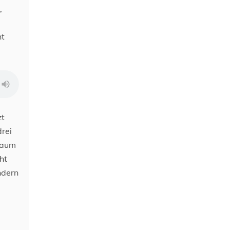
,
ht
zt
rei
 Raum
ht
ndern