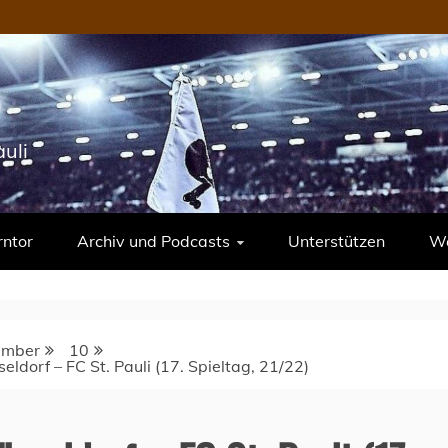
uli
rntor
Archiv und Podcasts
Unterstützen
We
ember
10
eldorf – FC St. Pauli (17. Spieltag, 21/22)