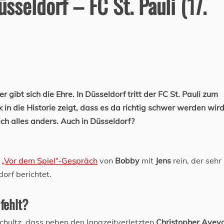
sseldorf – FC St. Pauli (17.
ibt sich die Ehre. In Düsseldorf tritt der FC St. Pauli zum
ck in die Historie zeigt, dass es da richtig schwer werden wird
ich alles anders. Auch in Düsseldorf?
m
„Vor dem Spiel“-Gespräch
von
Bobby
mit
Jens
rein, der sehr
dorf berichtet.
 fehlt?
chultz, dass neben den langzeitverletzten
Christopher Avev