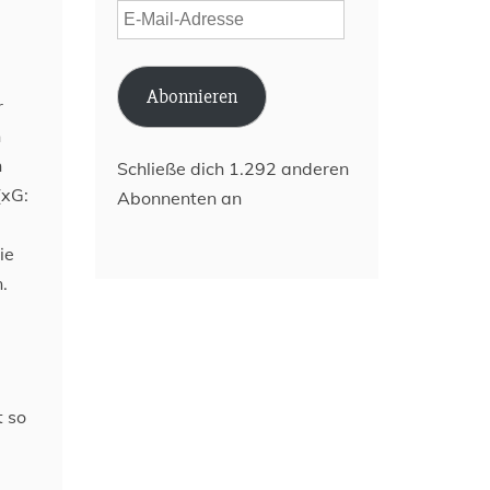
E-
Mail-
Adresse
Abonnieren
r
n
n
Schließe dich 1.292 anderen
(xG:
Abonnenten an
ie
.
t so