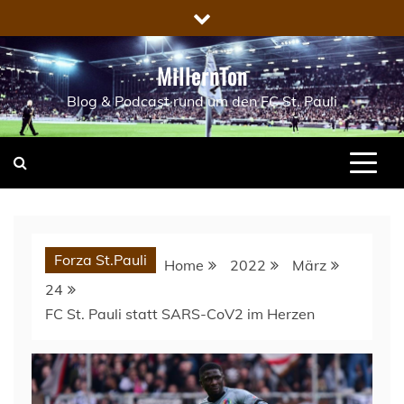
Skip
to
content
MillernTon
Blog & Podcast rund um den FC St. Pauli
Forza St.Pauli
Home
2022
März
24
FC St. Pauli statt SARS-CoV2 im Herzen