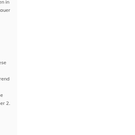
en in
nauer
ese
hrend
ie
er 2.