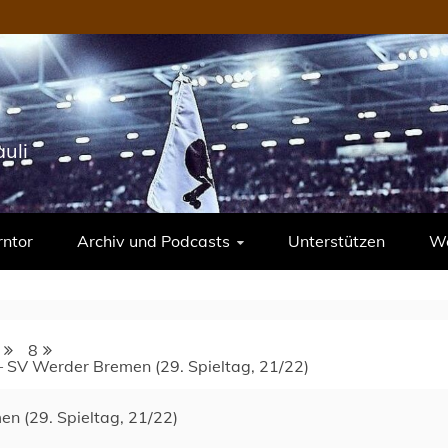
uli
rntor
Archiv und Podcasts
Unterstützen
We
8
i – SV Werder Bremen (29. Spieltag, 21/22)