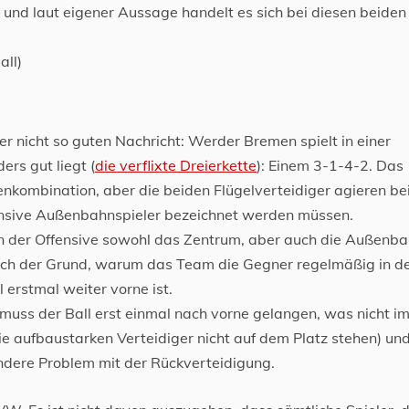
– und laut eigener Aussage handelt es sich bei diesen beide
all)
er nicht so guten Nachricht: Werder Bremen spielt in einer
ers gut liegt (
die verflixte Dreierkette
): Einem 3-1-4-2. Das
enkombination, aber die beiden Flügelverteidiger agieren be
fensive Außenbahnspieler bezeichnet werden müssen.
in der Offensive sowohl das Zentrum, aber auch die Außenb
auch der Grund, warum das Team die Gegner regelmäßig in d
 erstmal weiter vorne ist.
muss der Ball erst einmal nach vorne gelangen, was nicht i
ie aufbaustarken Verteidiger nicht auf dem Platz stehen) un
ndere Problem mit der Rückverteidigung.