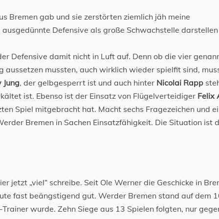
aus Bremen gab und sie zerstörten ziemlich jäh meine
ne ausgedünnte Defensive als große Schwachstelle darstellen
der Defensive damit nicht in Luft auf. Denn ob die vier genan
g aussetzen mussten, auch wirklich wieder spielfit sind, mus
 Jung
, der gelbgesperrt ist und auch hinter
Nicolai Rapp
ste
kältet ist. Ebenso ist der Einsatz von Flügelverteidiger
Felix
zten Spiel mitgebracht hat. Macht sechs Fragezeichen und e
Werder Bremen in Sachen Einsatzfähigkeit. Die Situation ist 
r jetzt „viel“ schreibe. Seit Ole Werner die Geschicke in Br
eute fast beängstigend gut. Werder Bremen stand auf dem 1
Trainer wurde. Zehn Siege aus 13 Spielen folgten, nur gege