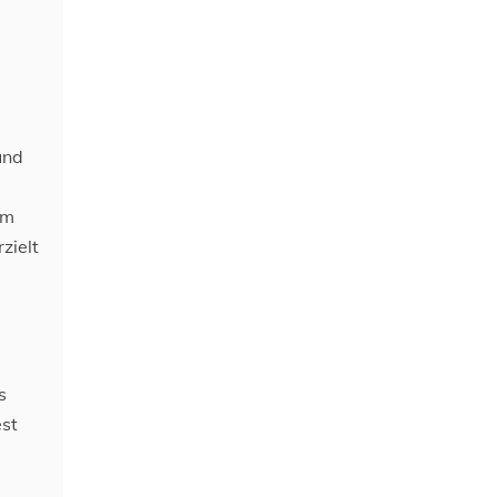
und
em
zielt