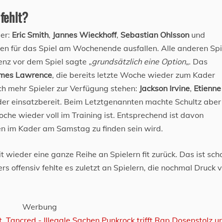
 fehlt?
der:
Eric Smith
,
Jannes Wieckhoff
,
Sebastian Ohlsson
und
rden für das Spiel am Wochenende ausfallen. Alle anderen Spi
enz vor dem Spiel sagte „
grundsätzlich eine Option
„. Das
mes Lawrence
, die bereits letzte Woche wieder zum Kader
ich mehr Spieler zur Verfügung stehen:
Jackson Irvine
,
Etienne
er einsatzbereit. Beim Letztgenannten machte Schultz aber
oche wieder voll im Training ist. Entsprechend ist davon
n im Kader am Samstag zu finden sein wird.
t wieder eine ganze Reihe an Spielern fit zurück. Das ist sch
s offensiv fehlte es zuletzt an Spielern, die nochmal Druck 
Werbung