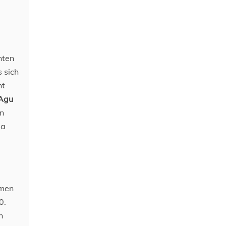
nten
s sich
ht
 Agu
in
da
emen
0.
n