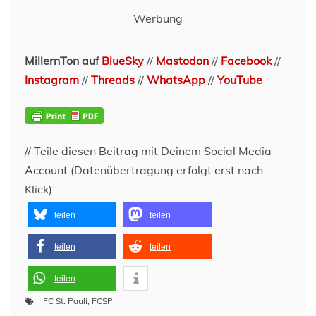
Werbung
MillernTon auf
BlueSky
//
Mastodon
//
Facebook
//
Instagram
//
Threads
//
WhatsApp
//
YouTube
// Teile diesen Beitrag mit Deinem Social Media
Account (Datenübertragung erfolgt erst nach
Klick)
teilen
teilen
teilen
teilen
teilen
FC St. Pauli
,
FCSP