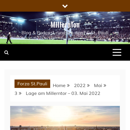
Skip
to
content
MillernTon
Blog & Podcast rund um den FC St. Pauli
Forza St.Pauli
Home
2022
Mai
3
Lage am Millerntor – 03. Mai 2022