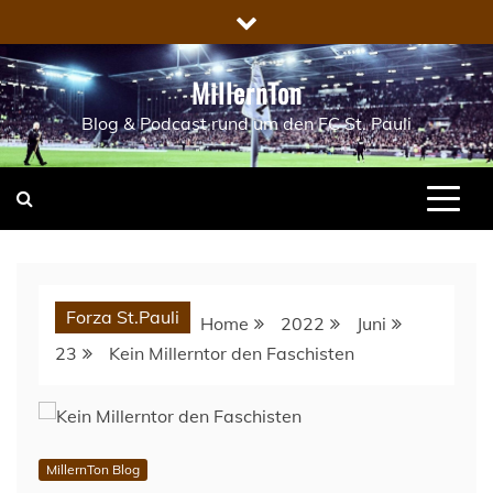
Skip
to
content
MillernTon
Blog & Podcast rund um den FC St. Pauli
Forza St.Pauli
Home
2022
Juni
23
Kein Millerntor den Faschisten
MillernTon Blog