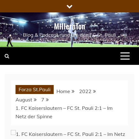
Skip
to
content
MillernTon
Blog & Podcast rund um den FC St. Pauli
Forza St.Pauli
Home
2022
August
7
1. FC Kaiserslautern – FC St. Pauli 2:1 – Im
Netz der Spinne