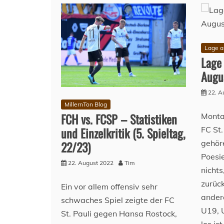
Lage a
Lage
Augu
22. A
MillernTon Blog
FCH vs. FCSP – Statistiken
Monta
und Einzelkritik (5. Spieltag,
FC St.
22/23)
gehöre
Poesie
22. August 2022
Tim
nichts
zurüc
Ein vor allem offensiv sehr
ander
schwaches Spiel zeigte der FC
U19, 
St. Pauli gegen Hansa Rostock,