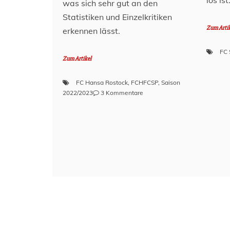
los ist
was sich sehr gut an den
Statistiken und Einzelkritiken
Zum Arti
erkennen lässt.
FC 
Zum Artikel
FC Hansa Rostock
,
FCHFCSP
,
Saison
zu
2022/2023
3 Kommentare
FCH
vs.
FCSP
–
Statistiken
und
Einzelkritik
(5.
Spieltag,
22/23)