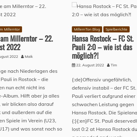
m Millerntor
MillernTon Blog
Spielberichte
 am Millerntor – 22.
Hansa Rostock – FC St.
st 2022
Pauli 2:0 – wie ist das
möglich?!
ugust 2022
Maik
22. August 2022
Tim
ge nach Niederlagen des
 Pauli in Rostock – die
{:de}Offensiv ungefährlich,
n nun echt nicht ins
defensiv instabil – der FC St.
-Album. Hilft aber ja alles
Pauli verliert aufgrund einer
, wir blicken also darauf
schwachen Leistung gegen
k und außerdem auf die
Hansa Rostock. Die Spielana
en Spiele im Verein (U23,
{:}{:en}FC St. Pauli deserved
U17) und was sonst noch so
lost 0:2 at Hansa Rostock du