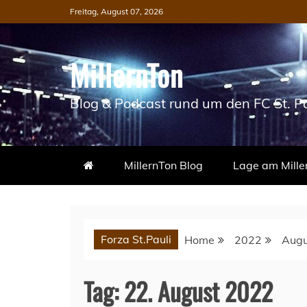
Skip
Freitag, August 07, 2026
to
content
MillernTon
Blog & Podcast rund um den FC St. Pa
MillernTon Blog
Lage am Mille
Forza St.Pauli
Home
2022
Augu
Tag:
22. August 2022