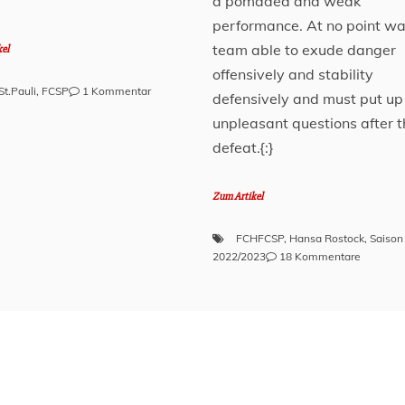
.
a pomaded and weak
performance. At no point wa
team able to exude danger
kel
offensively and stability
zu
St.Pauli
,
FCSP
1 Kommentar
defensively and must put up
Lage
unpleasant questions after t
am
Millerntor
defeat.{:}
–
22.
Zum Artikel
August
2022
FCHFCSP
,
Hansa Rostock
,
Saison
zu
2022/2023
18 Kommentare
Hansa
Rostock
–
FC
St.
Pauli
2:0
–