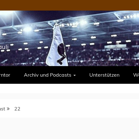
uli
rntor
Archiv und Podcasts
Unterstützen
We
st
22