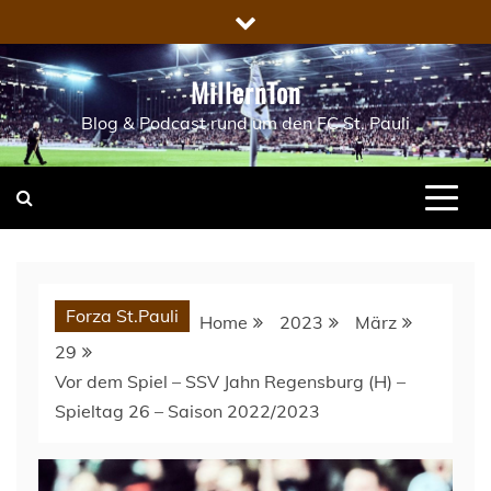
Skip
to
content
MillernTon
Blog & Podcast rund um den FC St. Pauli
Forza St.Pauli
Home
2023
März
29
Vor dem Spiel – SSV Jahn Regensburg (H) –
Spieltag 26 – Saison 2022/2023