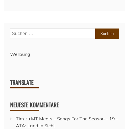
steigt
der
FC
St.
Pauli
Suchen
auf
nach:
Werbung
TRANSLATE
NEUESTE KOMMENTARE
Tim
zu
MT Meets – Songs For The Season – 19 –
ATA: Land in Sicht