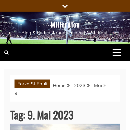
Skip
to
content
MillernTon
Blog & Podcast rund um den FC St. Pauli
Forza St.Pauli
Home
2023
Mai
9
Tag:
9. Mai 2023