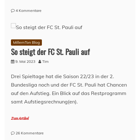
zu
4 Kommentare
Lage
am
Millerntor
–
09.
MillernTon Blog
Mai
So steigt der FC St. Pauli auf
2023
9. Mai 2023
Tim
Drei Spieltage hat die Saison 22/23 in der 2.
Bundesliga noch und der FC St. Pauli hat Chancen
auf den Aufstieg. Ein Blick auf das Restprogramm
samt Aufstiegsrechnung(en).
Zum Artikel
zu
26 Kommentare
So