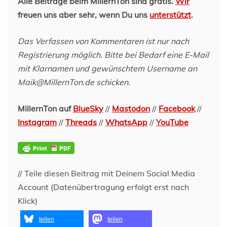
Alle Beiträge beim MillernTon sind gratis.
Wir
freuen uns aber sehr, wenn Du uns
unterstützt
.
Das Verfassen von Kommentaren ist nur nach
Registrierung möglich. Bitte bei Bedarf eine E-Mail
mit Klarnamen und gewünschtem Username an
Maik@MillernTon.de schicken.
MillernTon auf
BlueSky
//
Mastodon
//
Facebook
//
Instagram
//
Threads
//
WhatsApp
//
YouTube
// Teile diesen Beitrag mit Deinem Social Media
Account (Datenübertragung erfolgt erst nach
Klick)
teilen
teilen