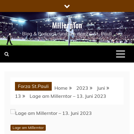
Skip
to
content
MillernTon
Blog & Podcast rund um den FC St. Pauli
Forza St.Pauli
Home
2023
Juni
13
Lage am Millerntor – 13. Juni 2023
Lage am Millerntor