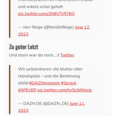
und onkelz schal geholt
pic.twitter.com/2N6VTrR76O
— herr fliege (@familiefliege)
June 12,
2023
Zu guter Letzt
Und dann war da noch… //
Twitter
Wir präsentieren: die Mutter aller
Handspiele – und die Belohnung
dafür!
#DAZNmoment
#SerieA
#SPEVER
pic.twitter.com/hv5UMXsjcb
— DAZN DE (@DAZN_DE)
June 11,
2023