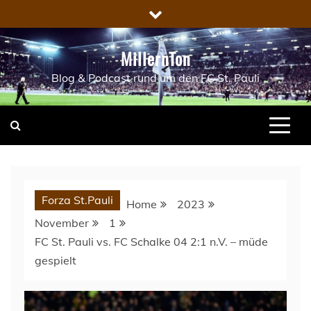
Skip
to
content
MillernTon
Blog & Podcast rund um den FC St. Pauli
Forza St.Pauli
Home
2023
November
1
FC St. Pauli vs. FC Schalke 04 2:1 n.V. – müde
gespielt