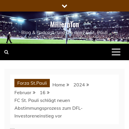
Skip
to
content
MillernTon
Blog & Podcast rund um den FC St. Pauli
Forza St.Pauli
Home
2024
Februar
16
FC St. Pauli schlägt neuen
Abstimmungsprozess zum DFL-
Investoreneinstieg vor