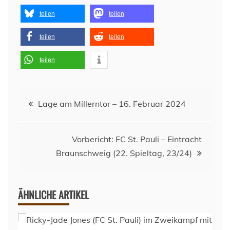
teilen
teilen
teilen
teilen
teilen
Beitragsnavigation
Lage am Millerntor – 16. Februar 2024
Vorbericht: FC St. Pauli – Eintracht
Braunschweig (22. Spieltag, 23/24)
ÄHNLICHE ARTIKEL