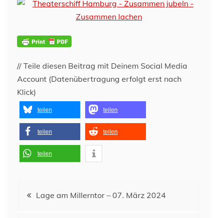
// Teile diesen Beitrag mit Deinem Social Media
Account (Datenübertragung erfolgt erst nach
Klick)
teilen
teilen
teilen
teilen
teilen
Beitragsnavigation
Lage am Millerntor – 07. März 2024