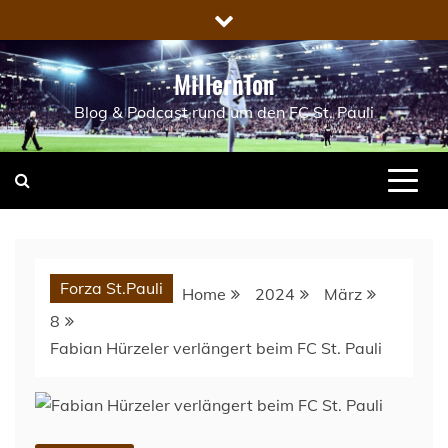
Skip
to
content
MillernTon
Blog & Podcast rund um den FC St. Pauli
Forza St.Pauli
Home
2024
März
8
Fabian Hürzeler verlängert beim FC St. Pauli