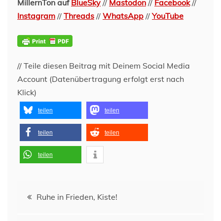
MillernTon auf
BlueSky
//
Mastodon
//
Facebook
//
Instagram
//
Threads
//
WhatsApp
//
YouTube
// Teile diesen Beitrag mit Deinem Social Media
Account (Datenübertragung erfolgt erst nach
Klick)
teilen
teilen
teilen
teilen
teilen
Beitragsnavigation
Ruhe in Frieden, Kiste!