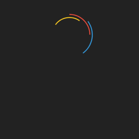
Die Feier
Alles, was weiter oben zur Gänsehaut und
„nie
dran gewöhnen“
steht, gilt natürlich genauso auch
für die Feierlichkeiten nach dem Spiel. Sowohl mit
dem Team und dem Staff als auch mit den Fans.
Ihr wisst von Fotos und Videos, auch aus dem
Millerntor, wie so etwas vom Feld aus aussieht.
Und natürlich kennen wir das auch alle, irgendwie.
Aber live im Stadion, nicht in der Menge zu stehen
– sondern davor, auf dem Platz? Wahnsinnig
schön.