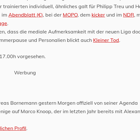
trainierten individuell, ähnliches galt für Philipp Treu und 
s im
Abendblatt (€)
, bei der
MOPO
, dem
kicker
und im
NDR
, 
age
.
ellen, dass die mediale Aufmerksamkeit mit der neuen Liga do
mmerpause und Personalien blickt auch
Kleiner Tod
.
 17.00h vorgesehen.
Werbung
reas Bornemann gestern Morgen offiziell von seiner Agenda
enige auf Marco Knoop, der im letzten Jahr bereits mit Alexa
ichen Profil
.