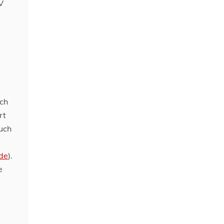
V
ich
rt
auch
de
).
e