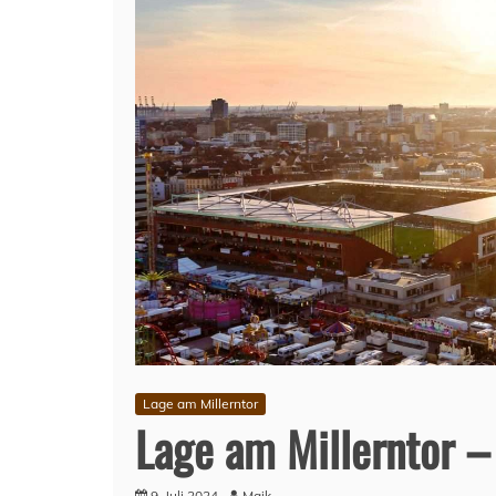
Lage am Millerntor
Lage am Millerntor –
9. Juli 2024
Maik