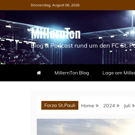
Skip
Donnerstag, August 06, 2026
to
content
MillernTon
Blog & Podcast rund um den FC St. Pa
MillernTon Blog
Lage am Mille
Forza St.Pauli
Home
2024
Juli