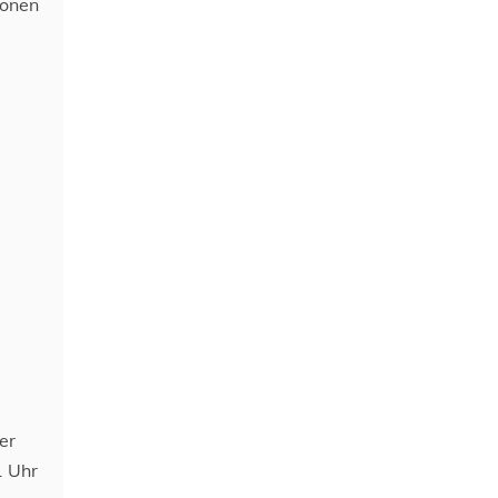
sonen
er
1 Uhr