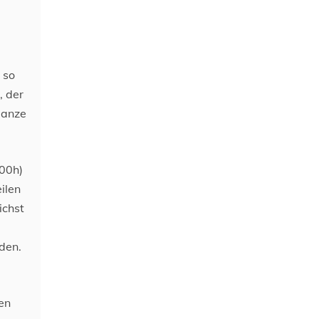
 so
, der
ganze
.00h)
ilen
ichst
den.
en