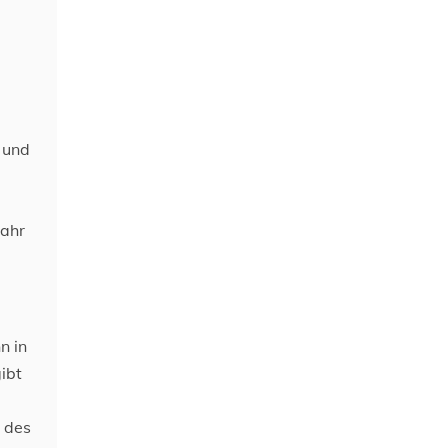
 und
Jahr
n in
ibt
e des