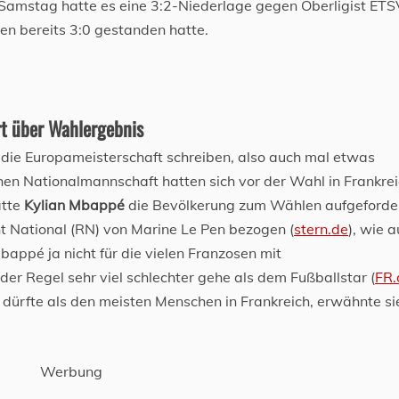
Samstag hatte es eine 3:2-Niederlage gegen Oberligist ETS
n bereits 3:0 gestanden hatte.
rt über Wahlergebnis
er die Europameisterschaft schreiben, also auch mal etwas
chen Nationalmannschaft hatten sich vor der Wahl in Frankre
atte
Kylian Mbappé
die Bevölkerung zum Wählen aufgeforde
 National (RN) von Marine Le Pen bezogen (
stern.de
), wie 
bappé ja nicht für die vielen Franzosen mit
der Regel sehr viel schlechter gehe als dem Fußballstar (
FR.
n dürfte als den meisten Menschen in Frankreich, erwähnte si
Werbung