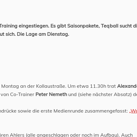
ns Training eingestiegen. Es gibt Saisonpakete, Teqball sucht d
ut sich. Die Lage am Dienstag.
m Montag an der Kollaustraße. Um etwa 11.30h trat
Alexand
 von Co-Trainer
Peter Nemeth
und (siehe nächster Absatz) 
Eindrücke sowie die erste Medienrunde zusammengefasst:
„Wo
 Sören Ahlers (alle angeschlagen oder noch im Aufbau). Auch