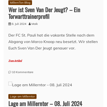
MillernTon Blog
Wer ist Sven Van Der Jeugt? – Ein
Torwarttrainerprofil
8. Juli 2024
Maik
Der FC St. Pauli hat die vakante Stelle nach dem
Abgang von Marco Knoop neu besetzt. Wir stellen
Euch Sven Van Der Jeugt genauer vor.
Zum Artikel
zu
10 Kommentare
Wer
ist
Sven
Van
Der
Lage am Millerntor
Jeugt?
Lage am Millerntor – 08. Juli 2024
–