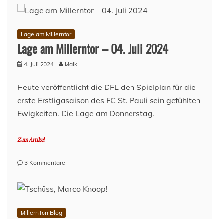
na
klar!
–
der
Lage am Millerntor
Spielplan
Lage am Millerntor – 04. Juli 2024
des
FC
4. Juli 2024
Maik
St.
Pauli
Heute veröffentlicht die DFL den Spielplan für die
erste Erstligasaison des FC St. Pauli sein gefühlten
Ewigkeiten. Die Lage am Donnerstag.
Zum Artikel
zu
3 Kommentare
Lage
am
Millerntor
–
04.
MillernTon Blog