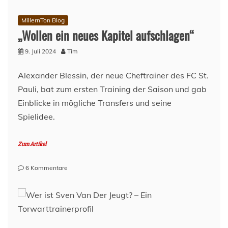
MillernTon Blog
„Wollen ein neues Kapitel aufschlagen“
9. Juli 2024
Tim
Alexander Blessin, der neue Cheftrainer des FC St.
Pauli, bat zum ersten Training der Saison und gab
Einblicke in mögliche Transfers und seine
Spielidee.
Zum Artikel
zu
6 Kommentare
„Wollen
ein
neues
Kapitel
aufschlagen“