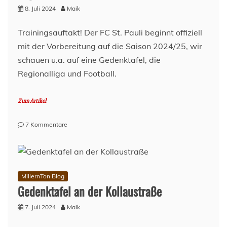
Ein
8. Juli 2024
Maik
Torwarttrainerprofil
Trainingsauftakt! Der FC St. Pauli beginnt offiziell
mit der Vorbereitung auf die Saison 2024/25, wir
schauen u.a. auf eine Gedenktafel, die
Regionalliga und Football.
Zum Artikel
zu
7 Kommentare
Lage
am
Millerntor
–
08.
MillernTon Blog
Juli
Gedenktafel an der Kollaustraße
2024
7. Juli 2024
Maik