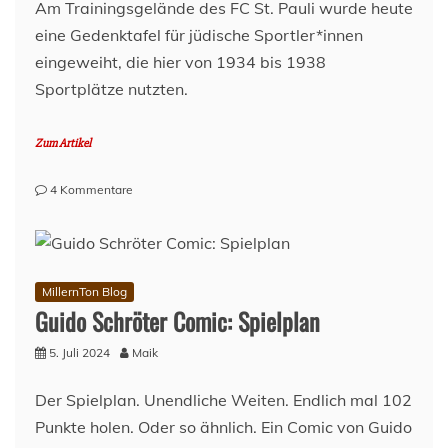
Am Trainingsgelände des FC St. Pauli wurde heute
eine Gedenktafel für jüdische Sportler*innen
eingeweiht, die hier von 1934 bis 1938
Sportplätze nutzten.
Zum Artikel
zu
4 Kommentare
Gedenktafel
an
der
Kollaustraße
MillernTon Blog
Guido Schröter Comic: Spielplan
5. Juli 2024
Maik
Der Spielplan. Unendliche Weiten. Endlich mal 102
Punkte holen. Oder so ähnlich. Ein Comic von Guido