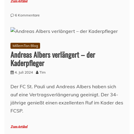
Zum Artikel
zu
6 Kommentare
Lage
am
Millerntor
–
05.
MillernTon Blog
Juli
Andreas Albers verlängert – der
2024
Kaderpfleger
4. Juli 2024
Tim
Der FC St. Pauli und Andreas Albers haben sich
auf eine Vertragsverlängerung geeinigt. Der 34-
jährige genießt einen exzellenten Ruf im Kader des
FCSP.
Zum Artikel