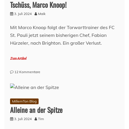
Juli
Tschüss, Marco Knoop!
2024
3. Juli 2024
Maik
Mit Marco Knoop folgt der Torwarttrainer des FC
St. Pauli jetzt seinem bisherigen Chef, Fabian
Hürzeler, nach Brighton. Ein großer Verlust.
Zum Artikel
zu
12 Kommentare
Tschüss,
Marco
Knoop!
MillernTon Blog
Alleine an der Spitze
3. Juli 2024
Tim