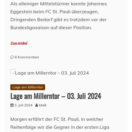
Als alleiniger Mittelstürmer konnte Johannes
Eggestein beim FC St. Pauli überzeugen.
Dringenden Bedarf gibt es trotzdem vor der
Bundesligasaison auf dieser Position.
Zum Artikel
zu
6 Kommentare
Alleine
an
der
Spitze
Lage am Millerntor
Lage am Millerntor – 03. Juli 2024
3. Juli 2024
Maik
Morgen erfährt der FC St. Pauli, in welcher
Reihenfolge wir die Gegner in der ersten Liga