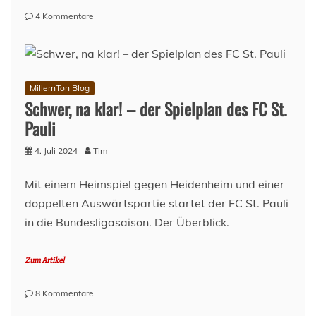
zu
4 Kommentare
Andreas
Albers
verlängert
–
der
MillernTon Blog
Kaderpfleger
Schwer, na klar! – der Spielplan des FC St.
Pauli
4. Juli 2024
Tim
Mit einem Heimspiel gegen Heidenheim und einer
doppelten Auswärtspartie startet der FC St. Pauli
in die Bundesligasaison. Der Überblick.
Zum Artikel
zu
8 Kommentare
Schwer,