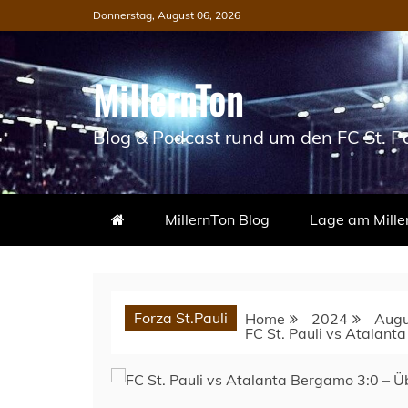
Skip
Donnerstag, August 06, 2026
to
content
MillernTon
Blog & Podcast rund um den FC St. Pa
MillernTon Blog
Lage am Mille
Forza St.Pauli
Home
2024
Augu
FC St. Pauli vs Atalan