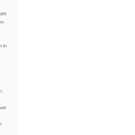
 in
n
war
n