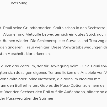
Werbung
t. Pauli seine Grundformation. Smith schob in den Sechserr
hs. Wagner und Metcalfe bewegten sich ein gutes Stück nach
lbräumen wieder. Die Schienenspieler Stevens und Treu zog 
, den anderen (Treu) weniger. Diese Vorwärtsbewegungen d
ten Abschnitt klar erkennen.
s durch das Zentrum, der für Bewegung beim FC St. Pauli sor
ten sich dazu gen eigenes Tor und ließen die Anspiele von Va
on Smith oder Irvine klatschen, die dann im Idealfall mit
rum den Ball erhielten. Gab es die Pass-Option zu einem der
st über den Sechser den Ball auf die Außenbahn, bildete so 
r der Passweg über die Stürmer.