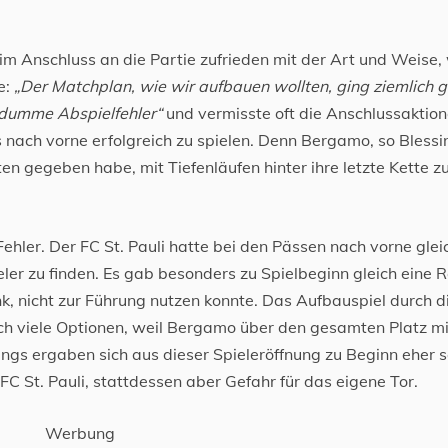
im Anschluss an die Partie zufrieden mit der Art und Weise,
e:
„Der Matchplan, wie wir aufbauen wollten, ging ziemlich g
 dumme Abspielfehler“
und vermisste oft die Anschlussaktion
ach vorne erfolgreich zu spielen. Denn Bergamo, so Blessi
en gegeben habe, mit Tiefenläufen hinter ihre letzte Kette z
Fehler. Der FC St. Pauli hatte bei den Pässen nach vorne glei
ler zu finden. Es gab besonders zu Spielbeginn gleich eine R
k, nicht zur Führung nutzen konnte. Das Aufbauspiel durch d
sch viele Optionen, weil Bergamo über den gesamten Platz mi
ings ergaben sich aus dieser Spieleröffnung zu Beginn eher s
FC St. Pauli, stattdessen aber Gefahr für das eigene Tor.
Werbung