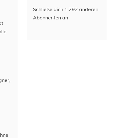
Schließe dich 1.292 anderen
Abonnenten an
bt
lle
gner,
ohne