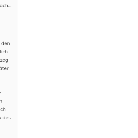
nach…
n den
lich
 zog
äter
e
n
ich
u des