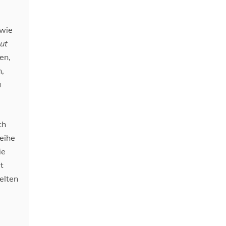
 wie
ut
en,
n,
u
ch
eihe
ie
t
elten