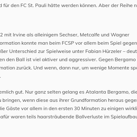
 für den FC St. Pauli hätte werden können. Aber der Reihe 
5-2 mit Irvine als alleinigem Sechser, Metcalfe und Wagner
 Formation konnte man beim FCSP vor allem beim Spiel gege
oßer Unterschied zur Spielweise unter Fabian Hürzeler – deut
gen den Ball ist viel aktiver und aggressiver. Gegen Bergamo
Formation zurück. Und wenn, dann nur, um wenige Momente sp
.
iemlich gut. Nur ganz selten gelang es Atalanta Bergamo, di
 zu bringen, wenn diese aus ihrer Grundformation heraus gege
e Gäste vor allem in den ersten 30 Minuten zu einigen wirkl
afür waren teils haarsträubende Ballverluste im Spielaufba