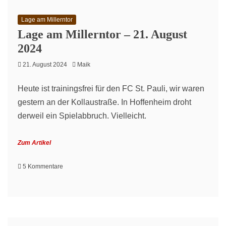
–
1.
Lage am Millerntor
FC
Lage am Millerntor – 21. August
Heidenheim
2024
(H)
–
21. August 2024
Maik
Spieltag
1
Heute ist trainingsfrei für den FC St. Pauli, wir waren
–
Saison
gestern an der Kollaustraße. In Hoffenheim droht
2024/2025
derweil ein Spielabbruch. Vielleicht.
Zum Artikel
zu
5 Kommentare
Lage
am
Millerntor
–
21.