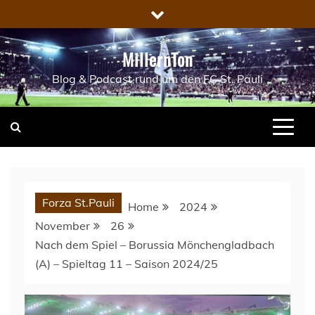
Skip
to
content
MillernTon
Blog & Podcast rund um den FC St. Pauli
Forza St.Pauli
Home
2024
November
26
Nach dem Spiel – Borussia Mönchengladbach
(A) – Spieltag 11 – Saison 2024/25