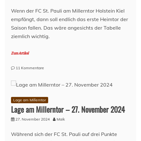
Wenn der FC St. Pauli am Millerntor Holstein Kiel
empfängt, dann soll endlich das erste Heimtor der
Saison fallen. Das wäre angesichts der Tabelle
ziemlich wichtig.
Zum Artikel
zu
11 Kommentare
Vorbericht:
FC
St.
Pauli
–
Lage am Millerntor
Holstein
Lage am Millerntor – 27. November 2024
Kiel
(12.
27. November 2024
Maik
Spieltag,
24/25)
Während sich der FC St. Pauli auf drei Punkte