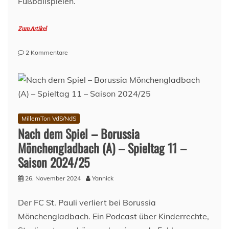
Fußballspielen.
Zum Artikel
zu
2 Kommentare
Vor
dem
Spiel
–
Holstein
Kiel
MillernTon VdS/NdS
(H)
Nach dem Spiel – Borussia
–
Mönchengladbach (A) – Spieltag 11 –
Spieltag
12
Saison 2024/25
–
Saison
26. November 2024
Yannick
2024/2025
Der FC St. Pauli verliert bei Borussia
Mönchengladbach. Ein Podcast über Kinderrechte,