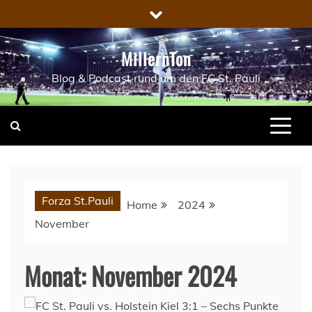
Skip
to
content
MillernTon
Blog & Podcast rund um den FC St. Pauli
Forza St.Pauli
Home
2024
November
Monat:
November 2024