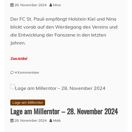
28. November 2024
Nina
Der FC St. Pauli empfängt Holstein Kiel und Nina
blickt vorab auf den Werdegang des Vereins und
die Entwicklung der Fanszene in den letzten
Jahren.
Zum Artikel
zu
4 Kommentare
Holstein
Kiel:
Verein
und
Fanszene
Lage am Millerntor
Lage am Millerntor – 28. November 2024
28. November 2024
Maik