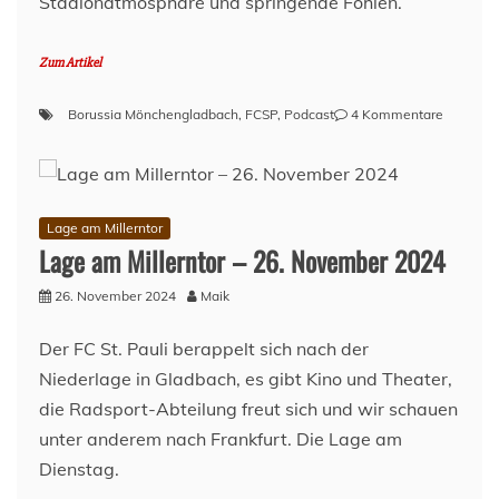
Stadionatmosphäre und springende Fohlen.
Zum Artikel
zu
Borussia Mönchengladbach
,
FCSP
,
Podcast
4 Kommentare
Nach
dem
Spiel
–
Borussia
Lage am Millerntor
Mönchen
Lage am Millerntor – 26. November 2024
(A)
–
26. November 2024
Maik
Spieltag
11
Der FC St. Pauli berappelt sich nach der
–
Niederlage in Gladbach, es gibt Kino und Theater,
Saison
2024/25
die Radsport-Abteilung freut sich und wir schauen
unter anderem nach Frankfurt. Die Lage am
Dienstag.