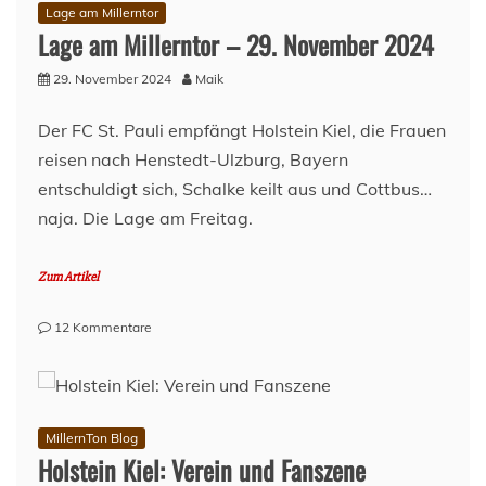
Holstein
Lage am Millerntor
Kiel
Lage am Millerntor – 29. November 2024
3:1
–
29. November 2024
Maik
Sechs
Punkte
Der FC St. Pauli empfängt Holstein Kiel, die Frauen
aus
reisen nach Henstedt-Ulzburg, Bayern
der
Ketchupflasche
entschuldigt sich, Schalke keilt aus und Cottbus…
naja. Die Lage am Freitag.
Zum Artikel
zu
12 Kommentare
Lage
am
Millerntor
–
29.
MillernTon Blog
November
Holstein Kiel: Verein und Fanszene
2024