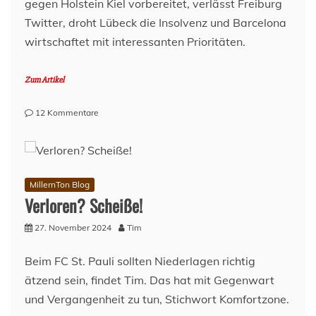
gegen Holstein Kiel vorbereitet, verlässt Freiburg
Twitter, droht Lübeck die Insolvenz und Barcelona
wirtschaftet mit interessanten Prioritäten.
Zum Artikel
zu
12 Kommentare
Lage
am
Millerntor
–
27.
MillernTon Blog
November
Verloren? Scheiße!
2024
27. November 2024
Tim
Beim FC St. Pauli sollten Niederlagen richtig
ätzend sein, findet Tim. Das hat mit Gegenwart
und Vergangenheit zu tun, Stichwort Komfortzone.