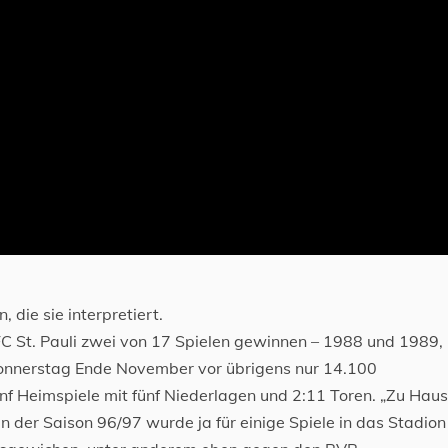
 die sie interpretiert.
 FC St. Pauli zwei von 17 Spielen gewinnen – 1988 und 1989,
 Donnerstag Ende November vor übrigens nur 14.100
 Heimspiele mit fünf Niederlagen und 2:11 Toren. „Zu Haus
in der Saison 96/97 wurde ja für einige Spiele in das Stadion