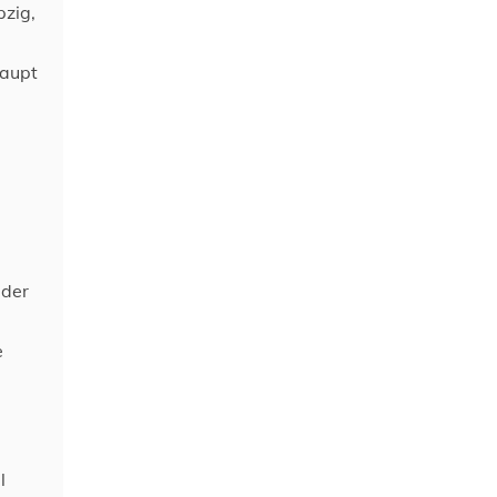
pzig,
haupt
 der
e
l