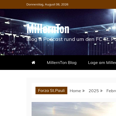
Skip
Donnerstag, August 06, 2026
to
content
MillernTon
Blog & Podcast rund um den FC St. Pa
MillernTon Blog
Lage am Mille
Forza St.Pauli
Home
2025
Febr