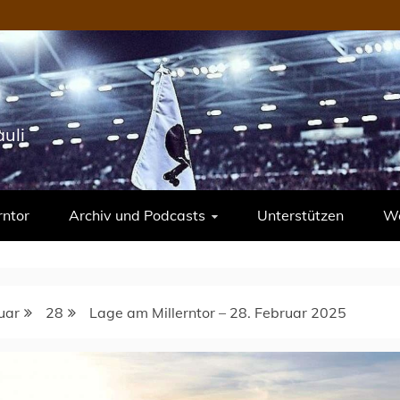
uli
rntor
Archiv und Podcasts
Unterstützen
We
uar
28
Lage am Millerntor – 28. Februar 2025