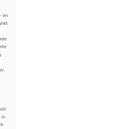
– im
unkt
rade
nte
,
er.
ach
 in
ch