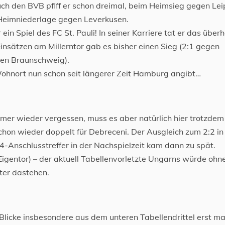
h den BVB pfiff er schon dreimal, beim Heimsieg gegen Lei
Heimniederlage gegen Leverkusen.
ein Spiel des FC St. Pauli! In seiner Karriere tat er das über
Einsätzen am Millerntor gab es bisher einen Sieg (2:1 gegen
gen Braunschweig).
 Wohnort nun schon seit längerer Zeit Hamburg angibt…
mer wieder vergessen, muss es aber natürlich hier trotzdem
on wieder doppelt für Debreceni. Der Ausgleich zum 2:2 in
:4-Anschlusstreffer in der Nachspielzeit kam dann zu spät.
n Eigentor) – der aktuell Tabellenvorletzte Ungarns würde ohn
ter dastehen.
 Blicke insbesondere aus dem unteren Tabellendrittel erst ma