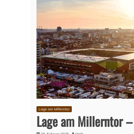
Lage am Millerntor
Lage am Millerntor –
28. Februar 2025
Maik