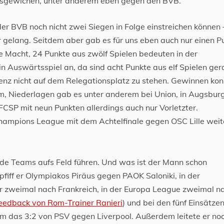
ausgewichen, unter anderem eben gegen den BVB.
der BVB noch nicht zwei Siegen in Folge einstreichen können 
 gelang. Seitdem aber gab es für uns eben auch nur einen P
ne Macht, 24 Punkte aus zwölf Spielen bedeuten in der
in Auswärtsspiel an, da sind acht Punkte aus elf Spielen ge
enz nicht auf dem Relegationsplatz zu stehen. Gewinnen kon
m, Niederlagen gab es unter anderem bei Union, in Augsburg
 FCSP mit neun Punkten allerdings auch nur Vorletzter.
hampions League mit dem Achtelfinale gegen OSC Lille weit
eide Teams aufs Feld führen. Und was ist der Mann schon
iff er Olympiakos Piräus gegen PAOK Saloniki, in der
 zweimal nach Frankreich, in der Europa League zweimal n
eedback von Rom-Trainer Ranieri
) und bei den fünf Einsätzen
em das 3:2 von PSV gegen Liverpool. Außerdem leitete er no