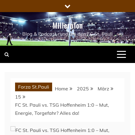
Skip
to
content
MillernTon
Blog & Podcast rund um den FC St. Pauli
Forza St.Pauli
Home
2025
März
15
FC St. Pauli vs. TSG Hoffenheim 1:0 – Mut,
Energie, Torgefahr? Alles da!