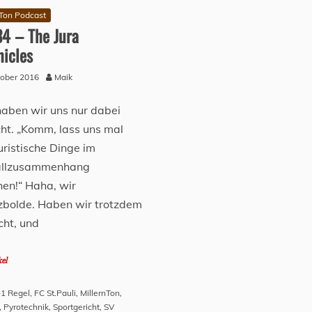
nTon Podcast
4 – The Jura
nicles
tober 2016
Maik
aben wir uns nur dabei
ht. „Komm, lass uns mal
uristische Dinge im
allzusammenhang
hen!“ Haha, wir
zbolde. Haben wir trotzdem
ht, und
kel
1 Regel
,
FC St.Pauli
,
MillernTon
,
,
Pyrotechnik
,
Sportgericht
,
SV