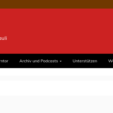
uli
rntor
Archiv und Podcasts
Unterstützen
We