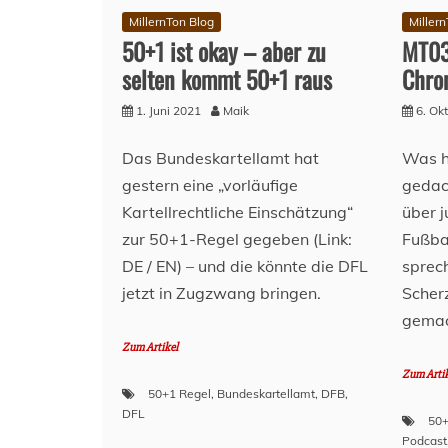
MillernTon Blog
Miller
50+1 ist okay – aber zu
MT03
selten kommt 50+1 raus
Chro
1. Juni 2021
Maik
6. Ok
Das Bundeskartellamt hat
Was h
gestern eine „vorläufige
gedac
Kartellrechtliche Einschätzung“
über j
zur 50+1-Regel gegeben (Link:
Fußb
DE / EN) – und die könnte die DFL
sprec
jetzt in Zugzwang bringen.
Scher
gemac
Zum Artikel
Zum Arti
50+1 Regel
,
Bundeskartellamt
,
DFB
,
DFL
50+
Podcast