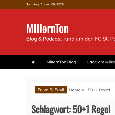
Skip
Samstag, August 08, 2026
to
content
MillernTon
Blog & Podcast rund um den FC St. Pa
MillernTon Blog
Lage am Mille
Forza St.Pauli
Home
50+1 Regel
Schlagwort:
50+1 Regel