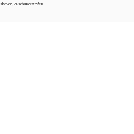
mshaven
,
Zuschauerstrafen