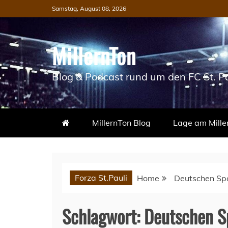
Skip
Samstag, August 08, 2026
to
content
MillernTon
Blog & Podcast rund um den FC St. Pa
MillernTon Blog
Lage am Mille
Forza St.Pauli
Home
Deutschen Spor
Schlagwort:
Deutschen Sp