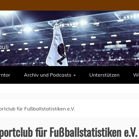
uli
rntor
Archiv und Podcasts
Unterstützen
We
tclub für Fußballstatistiken e.V.
ortclub für Fußballstatistiken e.V.