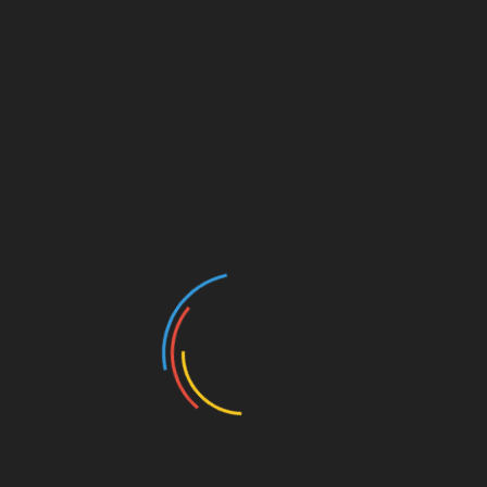
discofox
zu
Die einzige Möglichkeit
Werbung
MILLERNTON VIA E-MAIL
ABONNIEREN
Gib deine E-Mail-Adresse an, um über jeden neuen
Artikel informiert zu werden. Du bekommst KEINE
Werbung o.ä.
E-
Mail-
Adresse