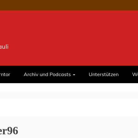
uli
rntor
Archiv und Podcasts
Unterstützen
We
er96