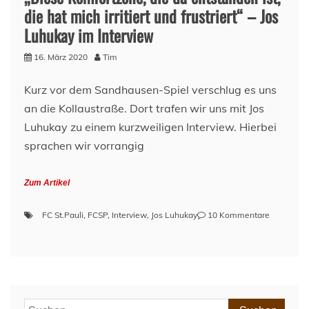
die hat mich irritiert und frustriert“ – Jos
Luhukay im Interview
16. März 2020
Tim
Kurz vor dem Sandhausen-Spiel verschlug es uns
an die Kollaustraße. Dort trafen wir uns mit Jos
Luhukay zu einem kurzweiligen Interview. Hierbei
sprachen wir vorrangig
Zum Artikel
zu
FC St.Pauli
,
FCSP
,
Interview
,
Jos Luhukay
10 Kommentare
„Diese
Komfortzo
die
da
entstande
ist,
Suchen