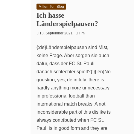
MillernTon Blog
Ich hasse
Länderspielpausen?
13. September 2021
Tim
{:de}Länderspielpausen sind Mist,
keine Frage. Aber sorgen sie auch
dafür, dass der FC St. Pauli
danach schlechter spielt?{:}{:en}No
question, yes, definitely: there is
hardly anything more unnecessary
in professional football than
international match breaks. A not
inconsiderable part of this dislike is
always contributed when FC St.
Pauli is in good form and they are