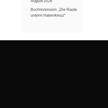
August 2026
Buchrezension: „Die Raute
unterm Hakenkreuz“