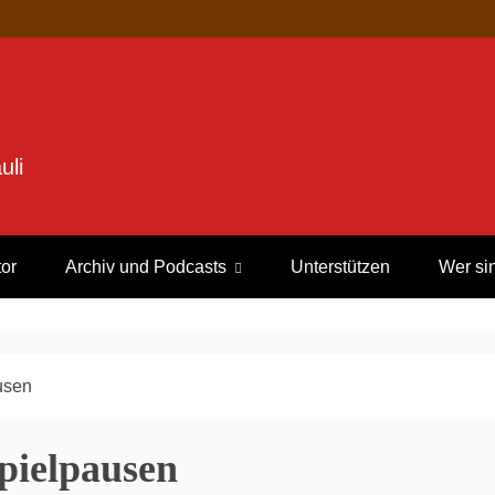
uli
tor
Archiv und Podcasts
Unterstützen
Wer si
usen
pielpausen