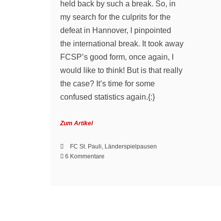
held back by such a break. So, in
my search for the culprits for the
defeat in Hannover, I pinpointed
the international break. It took away
FCSP’s good form, once again, I
would like to think! But is that really
the case? It’s time for some
confused statistics again.{:}
Zum Artikel
FC St. Pauli
,
Länderspielpausen
zu
6 Kommentare
Ich
hasse
Länderspielpausen?