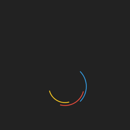
Werbung
MILLERNTON VIA E-MAIL
ABONNIEREN
Gib deine E-Mail-Adresse an, um über jeden neuen
Artikel informiert zu werden. Du bekommst KEINE
Werbung o.ä.
E-
Mail-
Adresse
Abonnieren