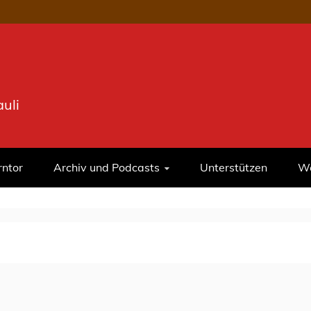
uli
rntor
Archiv und Podcasts
Unterstützen
We