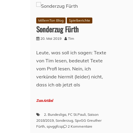
MillernTon Blog
Spielberichte
Sonderzug Fürth
20. Mai 2019
Tim
Leute, was soll ich sagen: Texte
von Tim lesen, bedeutet Texte
vom Profi lesen. Nein, ich
verkünde hiermit (leider) nicht,
dass ich ab jetzt als
Zum Artikel
2. Bundesliga
,
FC St.Pauli
,
Saison
2018/2019
,
Sonderzug
,
SpvGG Greuther
zu
Fürth
,
spvggfcsp
2 Kommentare
Sonderzug