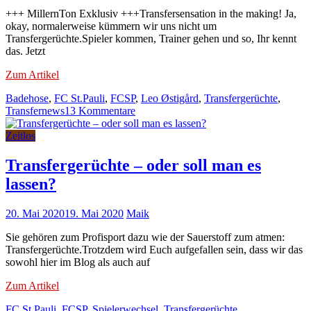
+++ MillernTon Exklusiv +++Transfersensation in the making! Ja,
okay, normalerweise kümmern wir uns nicht um
Transfergerüchte.Spieler kommen, Trainer gehen und so, Ihr kennt
das. Jetzt
Zum Artikel
Badehose
,
FC St.Pauli
,
FCSP
,
Leo Østigård
,
Transfergerüchte
,
zu
Transfernews
13 Kommentare
+++
BRECHEND
Zeitlos
+++
Leo
Transfergerüchte – oder soll man es
Østigård
lassen?
vor
Wechsel
zum
20. Mai 2020
19. Mai 2020
Maik
HSV!
Sie gehören zum Profisport dazu wie der Sauerstoff zum atmen:
Transfergerüchte.Trotzdem wird Euch aufgefallen sein, dass wir das
sowohl hier im Blog als auch auf
Zum Artikel
FC St.Pauli
,
FCSP
,
Spielerwechsel
,
Transfergerüchte
,