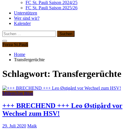
FC St. Pauli Saison 2024/25
FC St. Pauli Saison 2025/26
Unterstützen
Wer sind wir?
Kalender
Suchen
nach:
Forza St.Pauli
Home
Transfergerüchte
Schlagwort:
Transfergerüchte
MillernTon Blog
+++ BRECHEND +++ Leo Østigård vor
Wechsel zum HSV!
29. Juli 2020
Maik