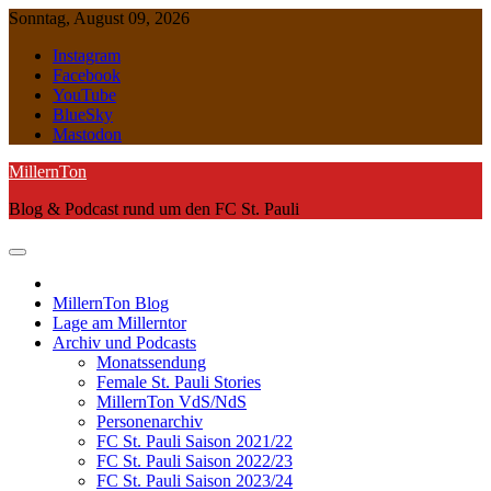
Skip
Sonntag, August 09, 2026
to
Instagram
content
Facebook
YouTube
BlueSky
Mastodon
MillernTon
Blog & Podcast rund um den FC St. Pauli
MillernTon Blog
Lage am Millerntor
Archiv und Podcasts
Monatssendung
Female St. Pauli Stories
MillernTon VdS/NdS
Personenarchiv
FC St. Pauli Saison 2021/22
FC St. Pauli Saison 2022/23
FC St. Pauli Saison 2023/24