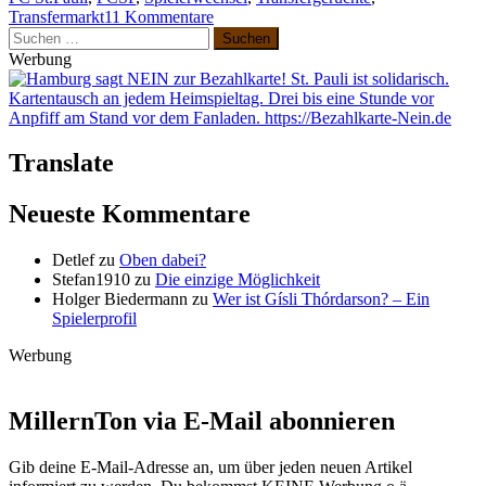
zu
Transfermarkt
11 Kommentare
Suchen
Transfergerüchte
nach:
–
Werbung
oder
soll
man
es
lassen?
Translate
Neueste Kommentare
Detlef
zu
Oben dabei?
Stefan1910
zu
Die einzige Möglichkeit
Holger Biedermann
zu
Wer ist Gísli Thórdarson? – Ein
Spielerprofil
Werbung
MillernTon via E-Mail abonnieren
Gib deine E-Mail-Adresse an, um über jeden neuen Artikel