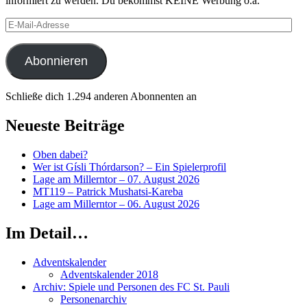
informiert zu werden. Du bekommst KEINE Werbung o.ä.
E-
Mail-
Adresse
Abonnieren
Schließe dich 1.294 anderen Abonnenten an
Neueste Beiträge
Oben dabei?
Wer ist Gísli Thórdarson? – Ein Spielerprofil
Lage am Millerntor – 07. August 2026
MT119 – Patrick Mushatsi-Kareba
Lage am Millerntor – 06. August 2026
Im Detail…
Adventskalender
Adventskalender 2018
Archiv: Spiele und Personen des FC St. Pauli
Personenarchiv