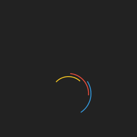
in Hamburg 1933-45
Feed-Links zum Abonnieren:
MP3
:
https://millernton.podigee.io/feed/mp3
AAC/MP4
:
https://millernton.podigee.io/feed/aac
Opus:
https://millernton.podigee.io/feed/opus
Vorbis:
https://millernton.podigee.io/feed/vorbis
iTunes
:
https://itunes.apple.com/de/podcast/millernto
n/id676972164
(Bei iTunes freuen wir uns auch sehr über Eure
Bewertung.)
MillernTon auf Twitter
MillernTon auf Facebook