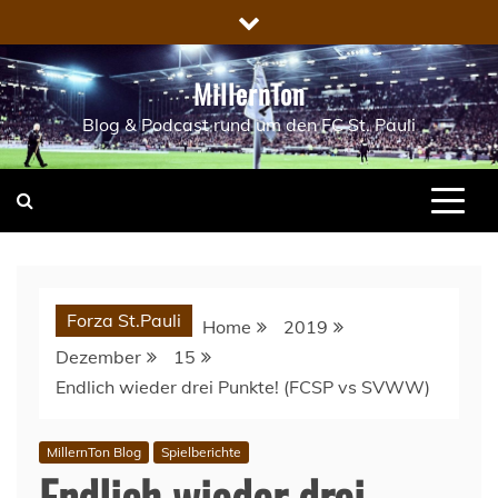
Skip
to
content
MillernTon
Blog & Podcast rund um den FC St. Pauli
Forza St.Pauli
Home
2019
Dezember
15
Endlich wieder drei Punkte! (FCSP vs SVWW)
MillernTon Blog
Spielberichte
Endlich wieder drei