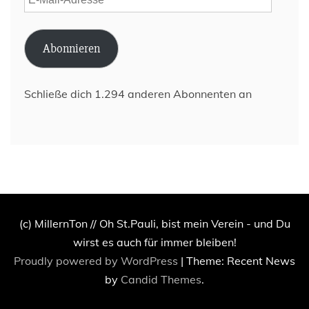
Mail-
Adresse
Abonnieren
Schließe dich 1.294 anderen Abonnenten an
(c) MillernTon // Oh St.Pauli, bist mein Verein - und Du
wirst es auch für immer bleiben!
Proudly powered by WordPress
|
Theme: Recent News
by
Candid Themes
.