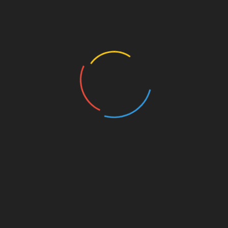
 für ein zählbares Tor?
n Groenveld
)
edia Account (Datenübertragung erfolgt erst nach Klick)
ilen
teilen
teilen
aison 2019/2020
,
SV Sandhausen
,
SVSFCSP
MT072 – James Lawrence