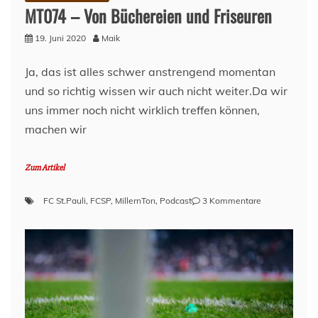
MT074 – Von Büchereien und Friseuren
19. Juni 2020
Maik
Ja, das ist alles schwer anstrengend momentan
und so richtig wissen wir auch nicht weiter.Da wir
uns immer noch nicht wirklich treffen können,
machen wir
Zum Artikel
zu
FC St.Pauli
,
FCSP
,
MillernTon
,
Podcast
3 Kommentare
MT074
–
Von
Büchereien
und
Friseuren