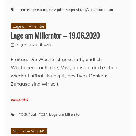
zu
Jahn Regensburg
,
SSV Jahn Regensburg
1 Kommentar
Vor
dem
Lage am Millerntor
Spiel
Lage am Millerntor – 19.06.2020
–
SSV
19. Juni 2020
Maik
Jahn
Regensburg
(H)
Freitag. Die Woche ist geschafft, endlich
–
Wochenen… ach, nee, Mist, da ist ja auch schon
Spieltag
wieder Fußball. Nun gut, positives Denken:
33
–
Zuhause sind wir seit
Saison
2019/2020
Zum Artikel
FC St.Pauli
,
FCSP
,
Lage am Millerntor
MillernTon VdS/NdS