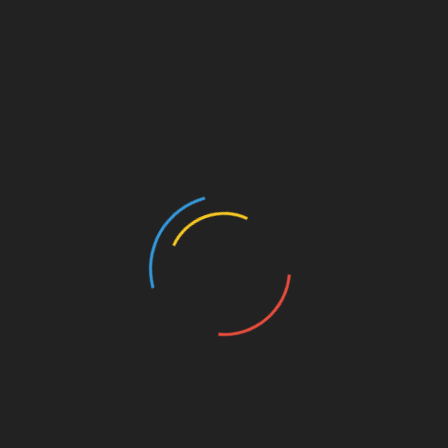
gegen den SVS 2019, genau ein Jahr vor der
Aufnahme zu diesem VdS.
(Mit freundlicher Genehmigung von Stefan
Groenveld
)
// Teile diesen Beitrag mit Deinem Social Media
Account (Datenübertragung erfolgt erst nach
Klick)
teilen
teilen
teilen
teilen
teilen
Bundesliga2
,
FC St.Pauli
,
FCSP
,
Podcast
,
Saison 2020/2021
,
SV
Sandhausen
,
SVS
,
SVSFCSP
,
VDS