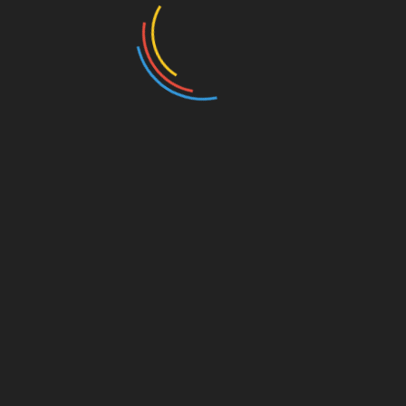
mehr. Da steht was von „nicht nachvollziehbar“
und, ach, dann ist da ja am Ende der Erklärung
noch Werbung für… ein symbolisches Stück einer
Jubiläumstorte!
Alle bekloppt!
Kaiserslautern – Pay my Stadionmiete
Der 1.FC Kaiserslautern nähert sich sportlich der
Bedeutungslosigkeit an, in die er laut Ansicht
einiger Redaktionsmitglieder absolut gehört. Mit
aktuell sechs Punkten Rückstand auf das rettende
Ufer (bei einem Spiel weniger) ist ein Abstieg in
die Regionalliga durchaus möglich.
Nun wurde in der Stadtratssitzung schon mal
diskutiert, wie denn eigentlich mit der
Stadionmiete zu verfahren sei, wenn der Verein