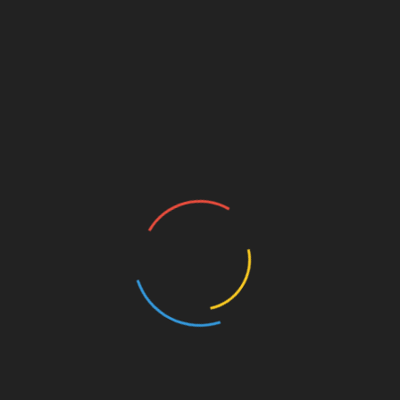
werden – denn diesem droht ohne die teils
tragenden Bereiche jetzt der Einsturz.
Das ganze Thema ist ähnlich komplex wie das
Thema „Paulihaus“, läuft allerdings auch schon
etwas länger und etwas weniger im Licht der
Öffentlichkeit.
Alle Infos:
Schiller-Oper Initiative
(
Website
) oder
auf
Facebook
.
https://twitter.com/sued1910/status/1376934500
819730435
Döntjes
Champions League Reform
Ein paar Wochen wird uns das Thema wohl noch
beschäftigen, obwohl sich am Ausgang vermutlich