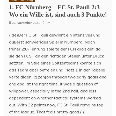
–
1. FC Nürnberg – FC St. Pauli 2:3 –
TorLege
Wo ein Wille ist, sind auch 3 Punkte!
29. November 2021
Tim
{:de}Der FC St. Pauli gewinnt ein intensives und
äußerst schwieriges Spiel in Nürnberg. Nach
früher 2:0-Führung spielte der FCN groß auf, da
sie den FCSP an den richtigen Stellen unter Druck
setzten. Im Stile eines Spitzenteams konnte sich
das Team aber befreien und Platz 1 in der Tabelle
verteidigen. {:}{:en}on through two early goals and
one goal at the right time. It was a question of
willpower, especially in the 2nd half, and less
dependent on whether tactical systems worked
out. With 32 points now, FC St. Pauli remains top
of the league. That feels pretty good.{:}