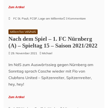
Zum Artikel
zu
FC St. Pauli
,
FCSP
,
Lage am Millerntor
3 Kommentare
Lage
am
MillernTon VdS/NdS
Millerntor
Nach dem Spiel – 1. FC Nürnberg
–
29.
(A) – Spieltag 15 – Saison 2021/2022
November
2021
29. November 2021
Michael
Im NdS zum Auswärtssieg gegen Nürnberg am
Sonntag sprach Casche wieder mit Flo von
Clubfans United – Spitzenreiter, Spitzernreiter,
hey, hey!
Zum Artikel