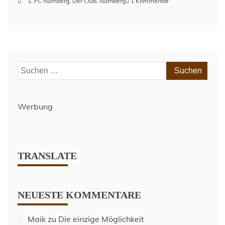
zu
1. FC Nürnberg
,
Der Club
,
Nürnberg
1 Kommentar
Nach
dem
Spiel
–
1.
FC
Suchen
Nürnberg
nach:
(A)
–
Spieltag
Werbung
15
–
Saison
2021/2022
TRANSLATE
NEUESTE KOMMENTARE
Maik
zu
Die einzige Möglichkeit