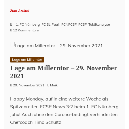
Zum Artikel
1. FC Nürnberg
,
FC St. Pauli
,
FCNFCSP
,
FCSP
,
Taktikanalyse
zu
12 Kommentare
1.
FC
Nürnberg
–
FC
Lage am Millerntor
St.
Lage am Millerntor – 29. November
Pauli
2021
2:3
–
29. November 2021
Maik
Wo
ein
Happy Monday, auf in eine weitere Woche als
Wille
ist,
Spitzenreiter. FCSP News 3:2 beim 1. FC Nürnberg
sind
Juhu! Auch ohne den Corona-bedingt verhinderten
auch
Chefcoach Timo Schultz
3
Punkte!