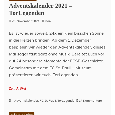
Adventskalender 2021 –
TorLegenden
29. November 2021
Maik
Es ist wieder soweit. 24x ein klein bisschen Sonne
in die Herzen bringen. Ab dem 1.Dezember
bespielen wir wieder den Adventskalender, dieses
Mal sogar fast ganz ohne Musik. Bereitet Euch vor
auf 24 besondere Momente der FCSP-Geschichte.
Gemeinsam mit dem FC St. Pauli – Museum
präsentieren wir euch: TorLegenden.
Zum Artikel
zu
Adventskalender
,
FC St. Pauli
,
TorLegenden
17 Kommentare
Adventsk
2021
MillernTon Blog