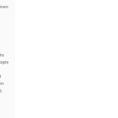
Einen
ta
sagte
d
in
).