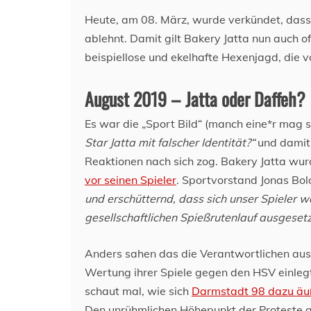
Heute, am 08. März, wurde verkündet, dass
ablehnt. Damit gilt Bakery Jatta nun auch of
beispiellose und ekelhafte Hexenjagd, die 
August 2019 – Jatta oder Daffeh?
Es war die „Sport Bild“ (manch eine*r mag s
Star Jatta mit falscher Identität?“
und damit 
Reaktionen nach sich zog. Bakery Jatta wu
vor seinen Spieler
. Sportvorstand Jonas Bol
und erschütternd, dass sich unser Spieler w
gesellschaftlichen Spießrutenlauf ausgesetz
Anders sahen das die Verantwortlichen aus
Wertung ihrer Spiele gegen den HSV einlegt
schaut mal, wie sich
Darmstadt 98 dazu äu
Den unrühmlichen Höhepunkt der Proteste g