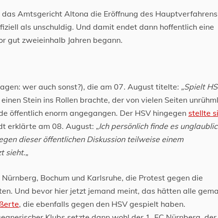
 das Amtsgericht Altona die Eröffnung des Hauptverfahrens
fiziell als unschuldig. Und damit endet dann hoffentlich eine
vor gut zweieinhalb Jahren begann.
agen: wer auch sonst?), die am 07. August titelte:
„Spielt H
einen Stein ins Rollen brachte, der von vielen Seiten unrühm
rde öffentlich enorm angegangen. Der HSV hingegen
stellte s
dt erklärte am 08. August: „
Ich persönlich finde es unglaubli
egen dieser öffentlichen Diskussion teilweise einem
t sieht.
„
 Nürnberg, Bochum und Karlsruhe, die Protest gegen die
en. Und bevor hier jetzt jemand meint, das hätten alle gema
ßerte
, die ebenfalls gegen den HSV gespielt haben.
egnerischer Klubs setzte dann wohl der 1. FC Nürnberg, der