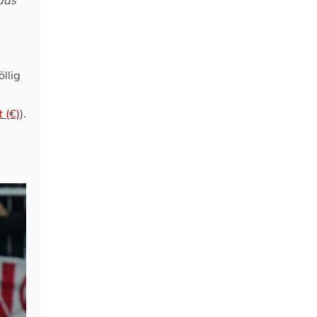
öllig
 (€)
).