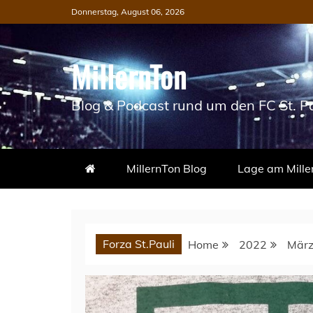
Skip
Donnerstag, August 06, 2026
to
content
MillernTon
Blog & Podcast rund um den FC St. Pa
MillernTon Blog
Lage am Mille
Forza St.Pauli
Home
2022
Mär