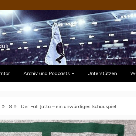
uli
rntor
Archiv und Podcasts
Unterstützen
We
z
8
Der Fall Jatta – ein unwürdiges Schauspiel