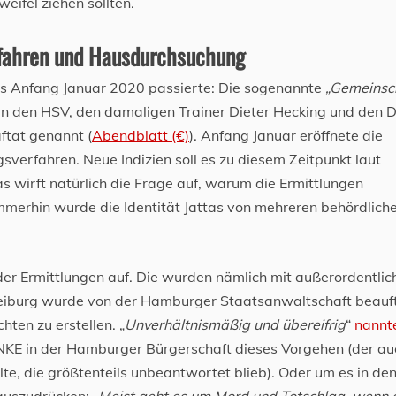
weifel ziehen sollten.
rfahren und Hausdurchsuchung
its Anfang Januar 2020 passierte: Die sogenannte
„Gemeinsc
en den HSV, den damaligen Trainer Dieter Hecking und den 
ftat genannt (
Abendblatt (€)
). Anfang Januar eröffnete die
verfahren. Neue Indizien soll es zu diesem Zeitpunkt laut
 wirft natürlich die Frage auf, warum die Ermittlungen
erhin wurde die Identität Jattas von mehreren behördlich
der Ermittlungen auf. Die wurden nämlich mit außerordentli
 Freiburg wurde von der Hamburger Staatsanwaltschaft beauf
hten zu erstellen. „
Unverhältnismäßig und übereifrig
“
nannt
INKE in der Hamburger Bürgerschaft dieses Vorgehen (der au
lte, die größtenteils unbeantwortet blieb). Oder um es in de
uszudrücken: „
Meist geht es um Mord und Totschlag, wenn 