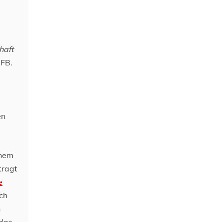
haft
DFB.
en
chem
tragt
e
ch
n
das