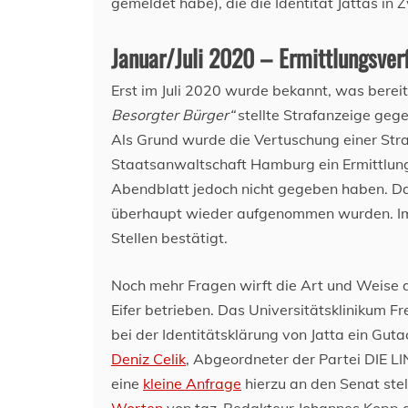
gemeldet habe), die die Identität Jattas in Z
Januar/Juli 2020 – Ermittlungsve
Erst im Juli 2020 wurde bekannt, was bere
Besorgter Bürger“
stellte Strafanzeige geg
Als Grund wurde die Vertuschung einer Stra
Staatsanwaltschaft Hamburg ein Ermittlungs
Abendblatt jedoch nicht gegeben haben. Das
überhaupt wieder aufgenommen wurden. Imm
Stellen bestätigt.
Noch mehr Fragen wirft die Art und Weise 
Eifer betrieben. Das Universitätsklinikum
bei der Identitätsklärung von Jatta ein Gutac
Deniz Celik
, Abgeordneter der Partei DIE L
eine
kleine Anfrage
hierzu an den Senat stel
Worten
von taz-Redakteur Johannes Kopp a