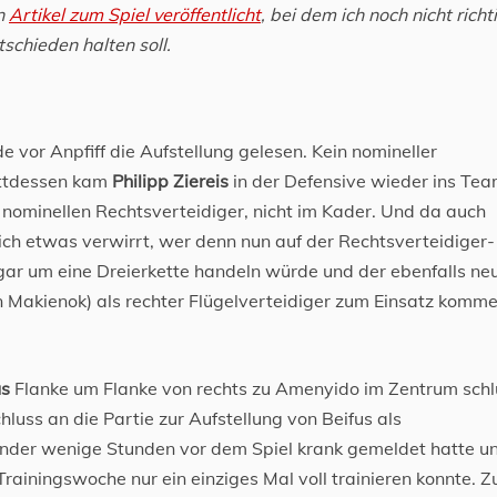
en
Artikel zum Spiel veröffentlicht
, bei dem ich noch nicht richt
schieden halten soll.
e vor Anpfiff die Aufstellung gelesen. Kein nomineller
attdessen kam
Philipp Ziereis
in der Defensive wieder ins Tea
nominellen Rechtsverteidiger, nicht im Kader. Und da auch
ch etwas verwirrt, wer denn nun auf der Rechtsverteidiger-
gar um eine Dreierkette handeln würde und der ebenfalls neu
n Makienok) als rechter Flügelverteidiger zum Einsatz komm
us
Flanke um Flanke von rechts zu Amenyido im Zentrum schl
luss an die Partie zur Aufstellung von Beifus als
Zander wenige Stunden vor dem Spiel krank gemeldet hatte u
rainingswoche nur ein einziges Mal voll trainieren konnte. 