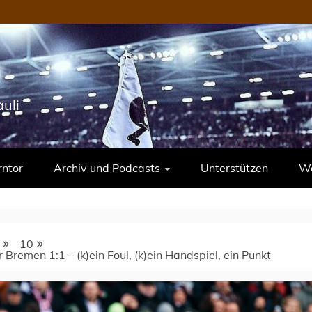
uli
rntor
Archiv und Podcasts
Unterstützen
We
10
 Bremen 1:1 – (k)ein Foul, (k)ein Handspiel, ein Punkt