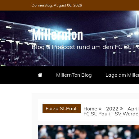
Skip
Donnerstag, August 06, 2026
to
content
MillernTon
Blog & Podcast rund um den FC St. Pa
MillernTon Blog
Lage am Mille
Forza St.Pauli
Home
2022
April
FC St. Pauli – SV Werder