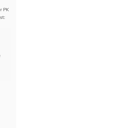
er PK
st:
s