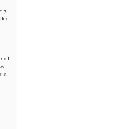
 der
oder
l
und
uev
 in