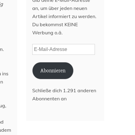
Gib deine E-Mail-Adresse
ig
an, um über jeden neuen
Artikel informiert zu werden.
Du bekommst KEINE
Werbung o.ä.
E-
m.
Mail-
Adresse
Abonnieren
 ins
en
Schließe dich 1.291 anderen
Abonnenten an
ug,
nd
Zudem