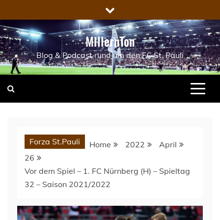
Skip
to
content
MillernTon
Blog & Podcast rund um den FC St. Pauli
Forza St.Pauli
Home
2022
April
26
Vor dem Spiel – 1. FC Nürnberg (H) – Spieltag
32 – Saison 2021/2022